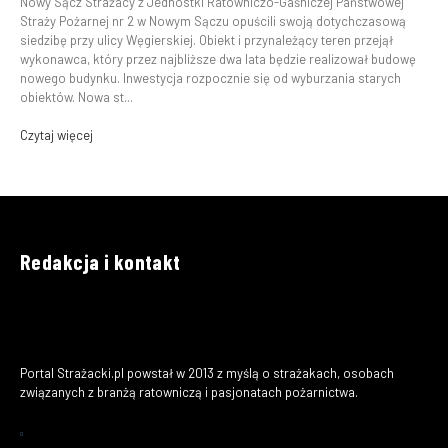
Nowy Sącz Strażacy z Jednostki Ratowniczo-Gaśniczej Państwowej
Straży Pożarnej nr 2 w Nowym Sączu opuścili swoją dotychczasową
siedzibę przy ulicy Węgierskiej. Obiekt i przynależący teren przejął
wykonawca, który przez najbliższe dwa lata będzie realizował budowę
nowego budynku. Inwestycja rozpocznie się od wyburzania starych
obiektów. Nowa st...
Czytaj więcej
Redakcja i kontakt
Portal Strażacki.pl powstał w 2013 z myślą o strażakach, osobach
związanych z branżą ratowniczą i pasjonatach pożarnictwa.