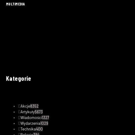
MULTIMEDIA
Kategorie
Akcje
8352
Artykuły
5673
Wiadomości
1327
Wydarzenia
1029
Technika
400
Relacje
394