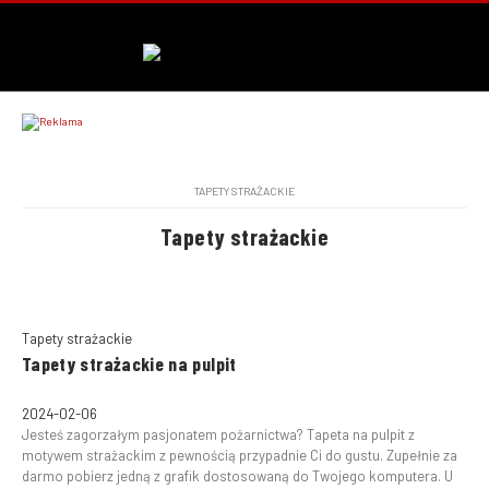
TAPETY STRAŻACKIE
Tapety strażackie
Tapety strażackie
Tapety strażackie na pulpit
2024-02-06
Jesteś zagorzałym pasjonatem pożarnictwa? Tapeta na pulpit z
motywem strażackim z pewnością przypadnie Ci do gustu. Zupełnie za
darmo pobierz jedną z grafik dostosowaną do Twojego komputera. U