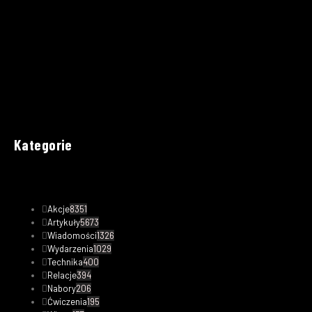
Kategorie
Akcje
8351
Artykuły
5673
Wiadomości
1326
Wydarzenia
1029
Technika
400
Relacje
394
Nabory
206
Ćwiczenia
195