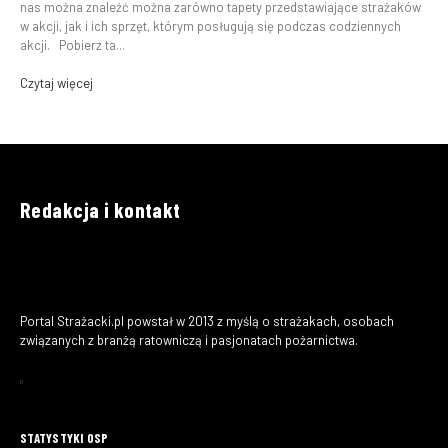
nas można znaleźć można zarówno tapety przedstawiające strażaków
w akcji, jak i ich sprzęt, którym posługują się podczas codziennych
akcji. Pobierz ta...
Czytaj więcej
Redakcja i kontakt
Portal Strażacki.pl powstał w 2013 z myślą o strażakach, osobach
związanych z branżą ratowniczą i pasjonatach pożarnictwa.
STATYSTYKI OSP