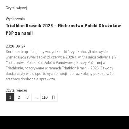
Czytaj więcej
Wydarzenia
Triathlon Kraśnik 2026 – Mistrzostwa Polski Strażaków
PSP za nami!
2026-06-24
Serdecznie gratulujemy wszystkim, którzy ukończyli niezwykle
wymagającą rywalizację! 21 czerwca 2026 r. w Kraśniku odbyły się VII
Mistrzostwa Polski Strażaków Państwowej Straży Pożarnej w
Triathlonie, rozgrywane w ramach Triathlon Kraśnik 2026. Zawody
dostarczyły wielu sportowych emocji i po raz kolejny pokazały, że
strażacy doskonale sprawdza...
Czytaj więcej
1
2
3
…
110