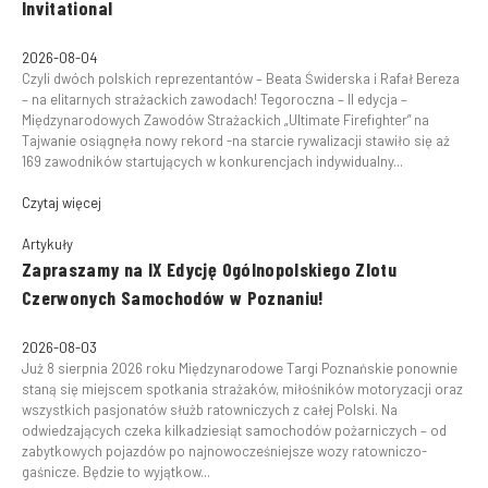
Invitational
2026-08-04
Czyli dwóch polskich reprezentantów – Beata Świderska i Rafał Bereza
– na elitarnych strażackich zawodach! Tegoroczna – II edycja –
Międzynarodowych Zawodów Strażackich „Ultimate Firefighter” na
Tajwanie osiągnęła nowy rekord -na starcie rywalizacji stawiło się aż
169 zawodników startujących w konkurencjach indywidualny...
Czytaj więcej
Artykuły
Zapraszamy na IX Edycję Ogólnopolskiego Zlotu
Czerwonych Samochodów w Poznaniu!
2026-08-03
Już 8 sierpnia 2026 roku Międzynarodowe Targi Poznańskie ponownie
staną się miejscem spotkania strażaków, miłośników motoryzacji oraz
wszystkich pasjonatów służb ratowniczych z całej Polski. Na
odwiedzających czeka kilkadziesiąt samochodów pożarniczych – od
zabytkowych pojazdów po najnowocześniejsze wozy ratowniczo-
gaśnicze. Będzie to wyjątkow...