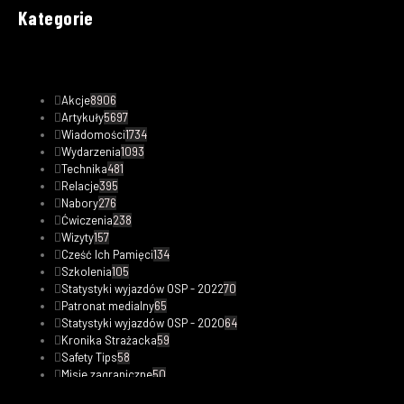
Kategorie
Akcje
8906
Artykuły
5697
Wiadomości
1734
Wydarzenia
1093
Technika
481
Relacje
395
Nabory
276
Ćwiczenia
238
Wizyty
157
Cześć Ich Pamięci
134
Szkolenia
105
Statystyki wyjazdów OSP - 2022
70
Patronat medialny
65
Statystyki wyjazdów OSP - 2020
64
Kronika Strażacka
59
Safety Tips
58
Misje zagraniczne
50
Statystyki wyjazdów OSP - 2023
48