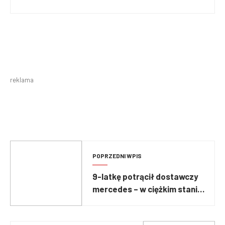
reklama
POPRZEDNI WPIS
9-latkę potrącił dostawczy
mercedes – w ciężkim stanie
trafiła do szpitala