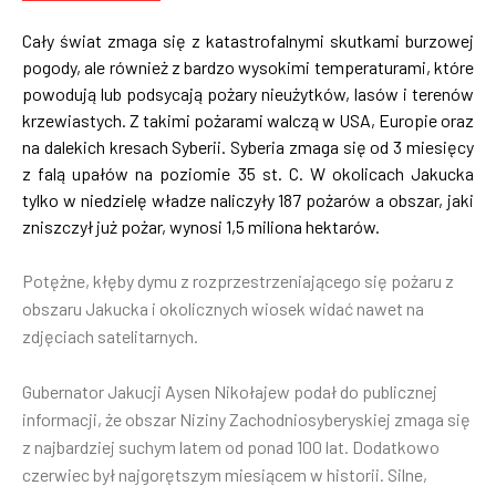
Cały świat zmaga się z katastrofalnymi skutkami burzowej
pogody, ale również z bardzo wysokimi temperaturami, które
powodują lub podsycają pożary nieużytków, lasów i terenów
krzewiastych. Z takimi pożarami walczą w USA, Europie oraz
na dalekich kresach Syberii. Syberia zmaga się od 3 miesięcy
z falą upałów na poziomie 35 st. C. W okolicach Jakucka
tylko w niedzielę władze naliczyły 187 pożarów a obszar, jaki
zniszczył już pożar, wynosi 1,5 miliona hektarów.
Potężne, kłęby dymu z rozprzestrzeniającego się pożaru z
obszaru Jakucka i okolicznych wiosek widać nawet na
zdjęciach satelitarnych.
Gubernator Jakucji Aysen Nikołajew podał do publicznej
informacji, że obszar Niziny Zachodniosyberyskiej zmaga się
z najbardziej suchym latem od ponad 100 lat. Dodatkowo
czerwiec był najgorętszym miesiącem w historii. Silne,