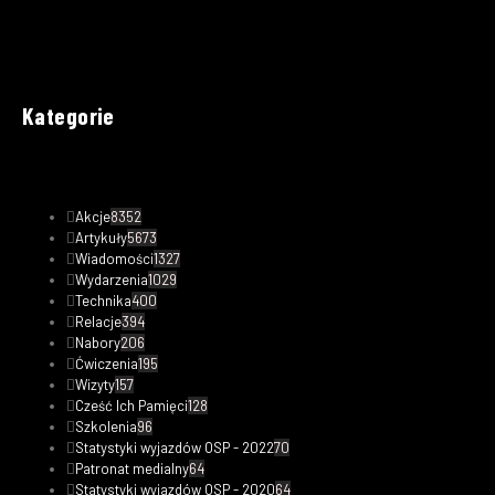
Kategorie
Akcje
8352
Artykuły
5673
Wiadomości
1327
Wydarzenia
1029
Technika
400
Relacje
394
Nabory
206
Ćwiczenia
195
Wizyty
157
Cześć Ich Pamięci
128
Szkolenia
96
Statystyki wyjazdów OSP - 2022
70
Patronat medialny
64
Statystyki wyjazdów OSP - 2020
64