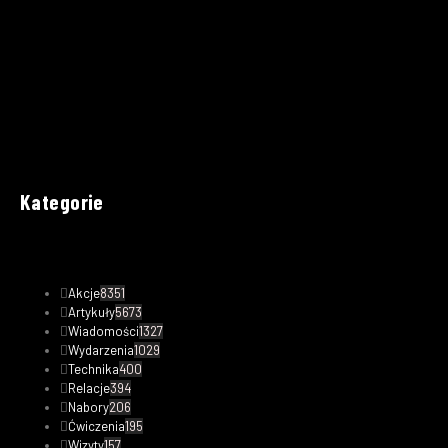
Kategorie
Akcje
8351
Artykuły
5673
Wiadomości
1327
Wydarzenia
1029
Technika
400
Relacje
394
Nabory
206
Ćwiczenia
195
Wizyty
157