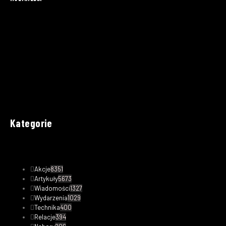
Kategorie
Akcje
8351
Artykuły
5673
Wiadomości
1327
Wydarzenia
1029
Technika
400
Relacje
394