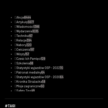
Akcje
8444
Artykuły
5677
Wiadomości
1386
Wydarzenia
1035
Technika
417
Relacje
394
Nabory
220
Ćwiczenia
197
Wizyty
157
Cześć Ich Pamięci
129
Szkolenia
98
Statystyki wyjazdów OSP - 2022
70
Patronat medialny
64
Statystyki wyjazdów OSP - 2020
64
Kronika Strażacka
58
Misje zagraniczne
50
Safety Tips
49
Statystyki wyjazdów OSP - 2023
48
Fotorelacje
33
Kobiety w straży
31
#TAGI