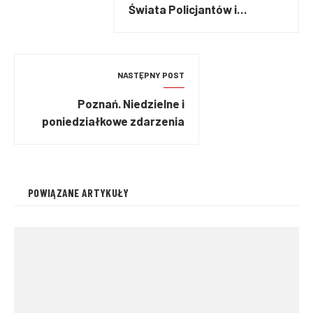
Świata Policjantów i
Strażaków „WORLD
POLICE&FIRE GAMES 2017”
NASTĘPNY POST
Poznań. Niedzielne i
poniedziałkowe zdarzenia
na A2
POWIĄZANE ARTYKUŁY