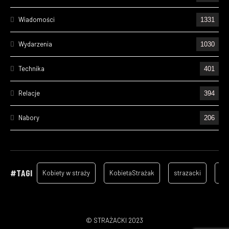
Wiadomości
1331
Wydarzenia
1030
Technika
401
Relacje
394
Nabory
206
Ćwiczenia
195
Wizyty
157
#TAGI
Kobiety w straży
KobietaStrażak
strazacki
ga
Cześć Ich Pamięci
129
Szkolenia
96
© STRAŻACKI 2023