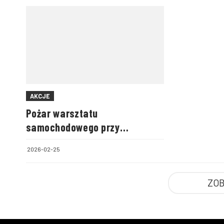
AKCJE
Pożar warsztatu
samochodowego przy
warszawskim areszcie
2026-02-25
śledczym
ZOB