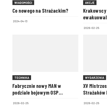
WIADOMOŚCI
AKCJE
Co nowego na Strażackim?
Krakowscy 
ewakuowal
2024-04-13
wykopu
2026-02-25
TECHNIKA
WYDARZENIA
Fabrycznie nowy MAN w
XV Mistrzo
podziale bojowym OSP
Strażaków 
Lachowice
Pożarnej w
2026-02-25
2026-02-25
Biegowym