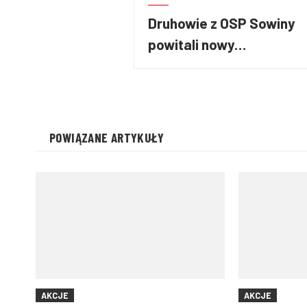
Druhowie z OSP Sowiny
powitali nowy
samochód ratowniczo-
gaśniczy
POWIĄZANE ARTYKUŁY
AKCJE
AKCJE