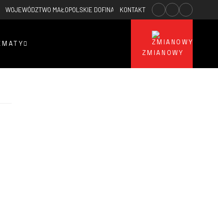
5
WOJEWÓDZTWO MAŁOPOLSKIE DOFINANSUJE ZAKUP 23 SAMOCHODÓW POŻA
KONTAKT
EMATY
ZMIANOWY