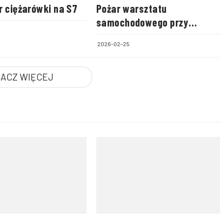
r ciężarówki na S7
Pożar warsztatu
samochodowego przy
warszawskim areszcie
2026-02-25
śledczym
ACZ WIĘCEJ