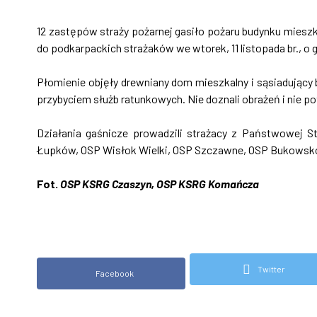
12 zastępów straży pożarnej gasiło pożaru budynku mies
do podkarpackich strażaków we wtorek, 11 listopada br., o g
Płomienie objęły drewniany dom mieszkalny i sąsiadujący
przybyciem służb ratunkowych. Nie doznali obrażeń i nie 
Działania gaśnicze prowadzili strażacy z Państwowej
Łupków, OSP Wisłok Wielki, OSP Szczawne, OSP Bukowsko
Fot.
OSP KSRG Czaszyn, OSP KSRG Komańcza
Twitter
Facebook