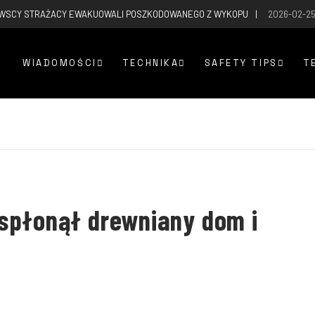
WSCY STRAŻACY EWAKUOWALI POSZKODOWANEGO Z WYKOPU
2026-02-2
WIADOMOŚCI
TECHNIKA
SAFETY TIPS
T
spłonął drewniany dom i