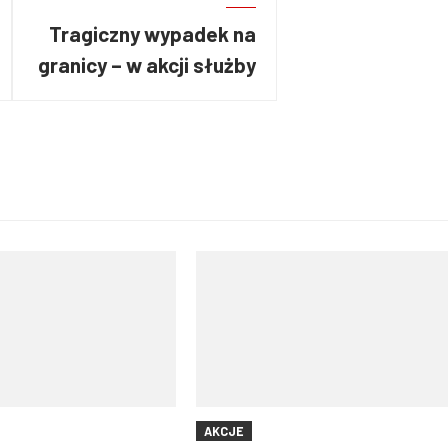
Tragiczny wypadek na
granicy – w akcji służby
z Polski i Niemiec
AKCJE