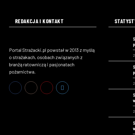
REDAKCJA I KONTAKT
STATYST
S
p
Portal Strażacki.pl powstał w 2013 z myślą
2
o strażakach, osobach związanych z
branżą ratowniczą i pasjonatach
S
pożarnictwa.
p
2
S
w
2
S
w