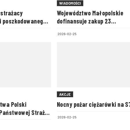
WIADOMOŚCI
strażacy
Województwo Małopolskie
i poszkodowanego z
dofinansuje zakup 23
samochodów pożarniczych d
2026-02-25
OSP
AKCJE
stwa Polski
Nocny pożar ciężarówki na S
Państwowej Straży
2026-02-25
 Narciarstwie