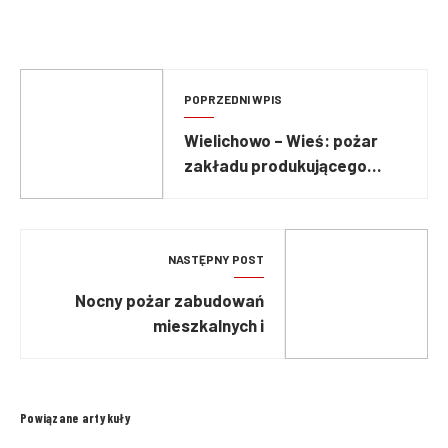
POPRZEDNI WPIS
Wielichowo – Wieś: pożar
zakładu produkującego
pellet
NASTĘPNY POST
Nocny pożar zabudowań
mieszkalnych i
gospodarczych w Dąbrowie
Białostockiej
Powiązane artykuły