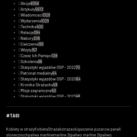
Akcje
8356
Artykuły
5673
Wiadomości
1329
Wydarzenia
1029
Technika
400
Relacje
394
Nabory
206
Ćwiczenia
195
Wizyty
157
Cześć Ich Pamięci
128
Szkolenia
96
Statystyki wyjazdów OSP - 2022
70
Patronat medialny
64
Statystyki wyjazdów OSP - 2020
64
Kronika Strażacka
58
Misje zagraniczne
50
Statystyki wyjazdów OSP - 2023
48
Safety Tips
47
Fotorelacje
33
Kobiety w straży
30
#TAGI
Filmy
29
Ciekawostki pożarnicze
19
Kobiety w straży
KobietaStrażak
strazacki
gaszenie pozarow paneli
Statystyki wyjazdów OSP - 2019
18
slonecznych
paliwa marline
marline 2t
paliwo marline 2t
paliwo