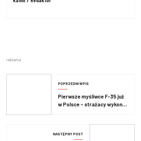
Kamil / Redaktor
reklama
POPRZEDNI WPIS
Pierwsze myśliwce F-35 już
w Polsce – strażacy wykonali
salut wodny
NASTĘPNY POST