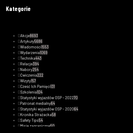
Kategorie
Akcje
8693
Artykuły
5686
Wiadomości
1553
Wydarzenia
1069
Technika
443
Relacje
394
Nabory
254
Ćwiczenia
222
Wizyty
157
Cześć Ich Pamięci
131
Szkolenia
104
Statystyki wyjazdów OSP - 2022
70
Patronat medialny
64
Statystyki wyjazdów OSP - 2020
64
Kronika Strażacka
58
Safety Tips
54
Misje zagraniczne
50
Statystyki wyjazdów OSP - 2023
48