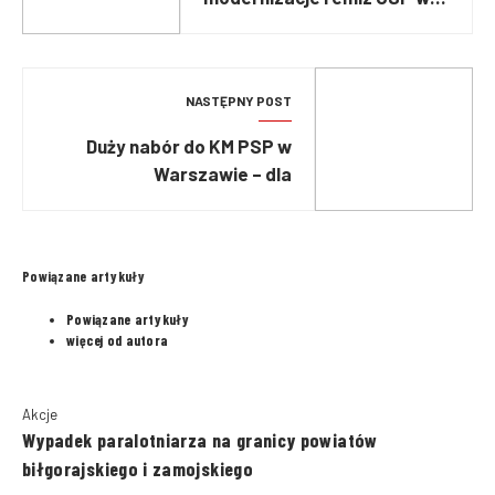
Zachodniopomorskim
NASTĘPNY POST
Duży nabór do KM PSP w
Warszawie – dla
kandydatów czeka 15 miejsc!
Powiązane artykuły
Powiązane artykuły
więcej od autora
Akcje
Wypadek paralotniarza na granicy powiatów
biłgorajskiego i zamojskiego