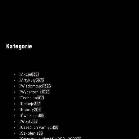
Kategorie
Akcje
8351
Artykuły
5673
Wiadomości
1326
Wydarzenia
1029
Technika
400
Relacje
394
Nabory
206
Ćwiczenia
195
Wizyty
157
Cześć Ich Pamięci
128
Szkolenia
96