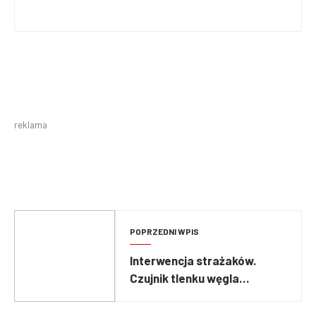
reklama
POPRZEDNI WPIS
Interwencja strażaków.
Czujnik tlenku węgla
ostrzegł mieszkańców