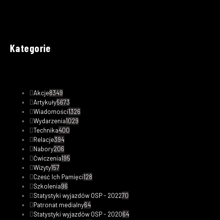
Kategorie
Akcje
8349
Artykuły
5673
Wiadomości
1326
Wydarzenia
1029
Technika
400
Relacje
394
Nabory
206
Ćwiczenia
195
Wizyty
157
Cześć Ich Pamięci
128
Szkolenia
96
Statystyki wyjazdów OSP - 2022
70
Patronat medialny
64
Statystyki wyjazdów OSP - 2020
64