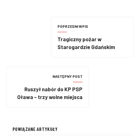
POPRZEDNI WPIS
Tragiczny pożar w
Starogardzie Gdańskim
NASTĘPNY POST
Ruszył nabór do KP PSP
Oława – trzy wolne miejsca
na stanowisko starszy
ratownik
POWIĄZANE ARTYKUŁY