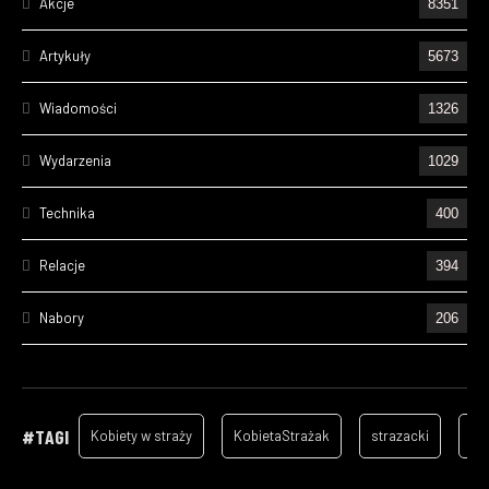
Akcje
8351
Artykuły
5673
Wiadomości
1326
Wydarzenia
1029
Technika
400
Relacje
394
Nabory
206
Ćwiczenia
195
Wizyty
157
#TAGI
Kobiety w straży
KobietaStrażak
strazacki
ga
Cześć Ich Pamięci
128