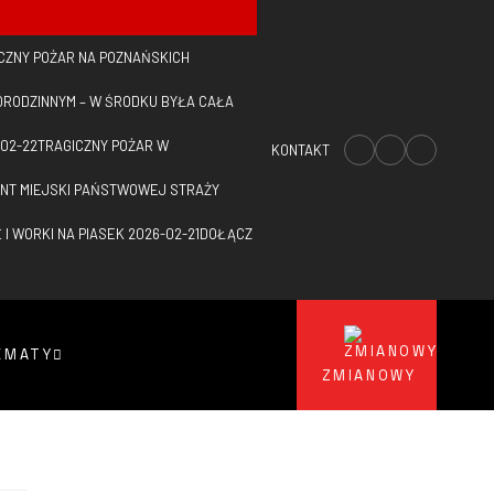
CZNY POŻAR NA POZNAŃSKICH
ORODZINNYM – W ŚRODKU BYŁA CAŁA
02-22
TRAGICZNY POŻAR W
KONTAKT
NT MIEJSKI PAŃSTWOWEJ STRAŻY
I WORKI NA PIASEK
2026-02-21
DOŁĄCZ
EMATY
ZMIANOWY