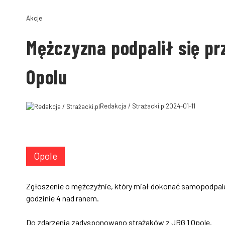
Akcje
Mężczyzna podpalił się 
Opolu
Redakcja / Strażacki.pl
2024-01-11
Opole
Zgłoszenie o mężczyźnie, który miał dokonać samopodpal
godzinie 4 nad ranem.
Do zdarzenia zadysponowano strażaków z JRG 1 Opole.