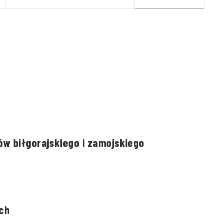
ponad 40 zastępów
straży pożarnej
w biłgorajskiego i zamojskiego
ch