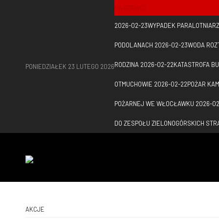
NA GORĄCO
2026-02-23
WYPADEK PARALOTNIARZA
PODOLANACH
2026-02-23
WODA ROZ
RODZINA
2026-02-22
KATASTROFA B
PONIEDZIAŁEK 23 LUTEGO 2026
OTMUCHOWIE
2026-02-22
POŻAR KAM
POŻARNEJ WE WŁOCŁAWKU
2026-02
DO ZESPOŁU ZIELONOGÓRSKICH ST
AKCJE