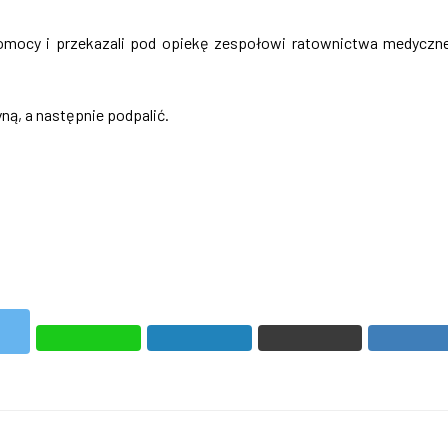
 pomocy i przekazali pod opiekę zespołowi ratownictwa medyczn
ą, a następnie podpalić.