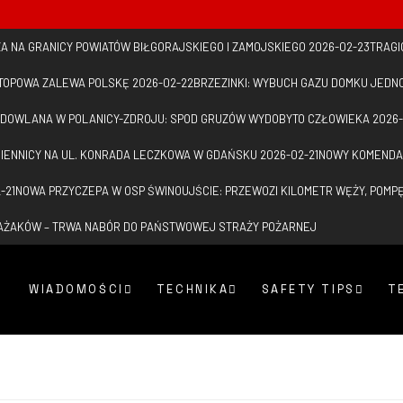
 NA GRANICY POWIATÓW BIŁGORAJSKIEGO I ZAMOJSKIEGO
2026-02-23
TRAGI
TOPOWA ZALEWA POLSKĘ
2026-02-22
BRZEZINKI: WYBUCH GAZU DOMKU JEDN
UDOWLANA W POLANICY-ZDROJU: SPOD GRUZÓW WYDOBYTO CZŁOWIEKA
2026-
IENNICY NA UL. KONRADA LECZKOWA W GDAŃSKU
2026-02-21
NOWY KOMENDA
-21
NOWA PRZYCZEPA W OSP ŚWINOUJŚCIE: PRZEWOZI KILOMETR WĘŻY, POMPĘ 
RAŻAKÓW – TRWA NABÓR DO PAŃSTWOWEJ STRAŻY POŻARNEJ
WIADOMOŚCI
TECHNIKA
SAFETY TIPS
T