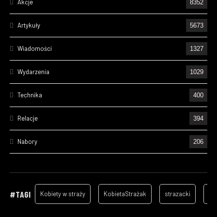
Akcje
8352
Artykuły
5673
Wiadomości
1327
Wydarzenia
1029
Technika
400
Relacje
394
Nabory
206
Ćwiczenia
195
Wizyty
157
#TAGI
Kobiety w straży
KobietaStrażak
strazacki
ga
Cześć Ich Pamięci
128