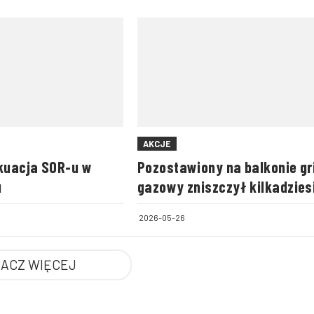
AKCJE
kuacja SOR-u w
Pozostawiony na balkonie gri
u
gazowy zniszczył kilkadzies
mieszkań
2026-05-26
ACZ WIĘCEJ