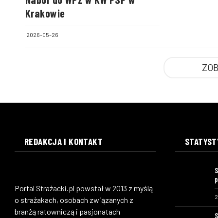
Krakowie
2026-05-26
ZOB
REDAKCJA I KONTAKT
STATYST
S
p
Portal Strażacki.pl powstał w 2013 z myślą
2
o strażakach, osobach związanych z
branżą ratowniczą i pasjonatach
S