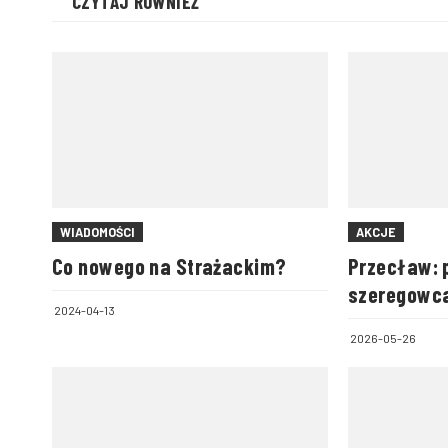
CZYTAJ RÓWNIEŻ
WIADOMOŚCI
AKCJE
Co nowego na Strażackim?
Przecław: 
szeregowca
2024-04-13
2026-05-26