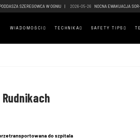
 PODDASZA SZEREGOWCA W OGNIU
2026-05-26
NOCNA EWAKUACJA SOR
WIADOMOŚCI
TECHNIKA
SAFETY TIPS
T
 Rudnikach
przetransportowana do szpitala