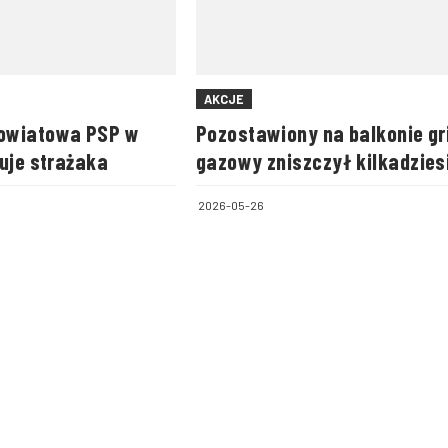
AKCJE
owiatowa PSP w
Pozostawiony na balkonie gri
uje strażaka
gazowy zniszczył kilkadzies
mieszkań
2026-05-26