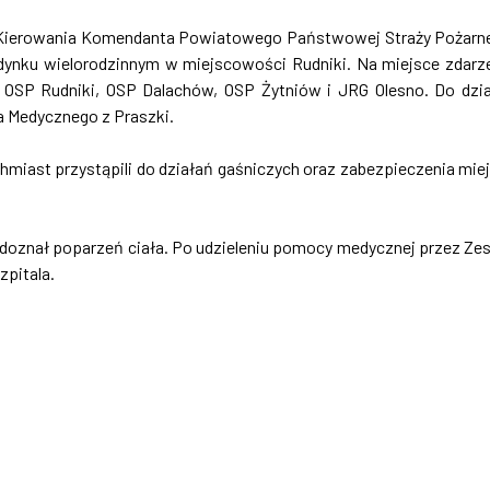
o Kierowania Komendanta Powiatowego Państwowej Straży Pożarn
dynku wielorodzinnym w miejscowości Rudniki. Na miejsce zdarz
 OSP Rudniki, OSP Dalachów, OSP Żytniów i JRG Olesno. Do dzi
a Medycznego z Praszki.
ychmiast przystąpili do działań gaśniczych oraz zabezpieczenia mie
doznał poparzeń ciała. Po udzieleniu pomocy medycznej przez Ze
pitala.