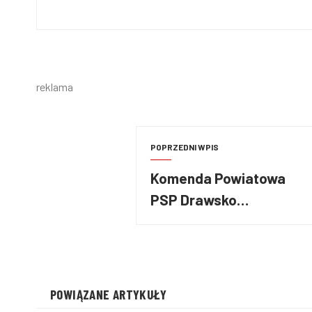
reklama
POPRZEDNI WPIS
Komenda Powiatowa
PSP Drawsko
Pomorskie ogłosiła
przetarg na budowę
nowej strażnicy
(WIZUALIZACJE)
POWIĄZANE ARTYKUŁY