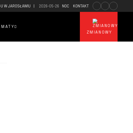
-U W JAROSŁAWIU
2026-05-26
NOCNY POŻAR MIESZKANIA W RUDNIKACH
KONTAKT
EMATY
ZMIANOWY