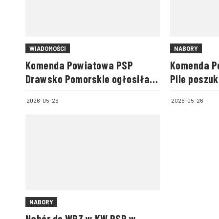
WIADOMOŚCI
NABORY
Komenda Powiatowa PSP
Komenda P
Drawsko Pomorskie ogłosiła
Pile poszuk
przetarg na budowę nowej
2026-05-26
2026-05-26
strażnicy (WIZUALIZACJE)
NABORY
Nabór do WPZ w KW PSP w