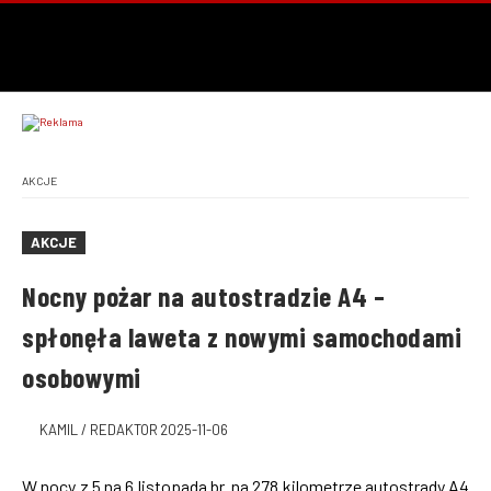
AKCJE
AKCJE
Nocny pożar na autostradzie A4 –
spłonęła laweta z nowymi samochodami
osobowymi
KAMIL / REDAKTOR
2025-11-06
W nocy z 5 na 6 listopada br. na 278 kilometrze autostrady A4