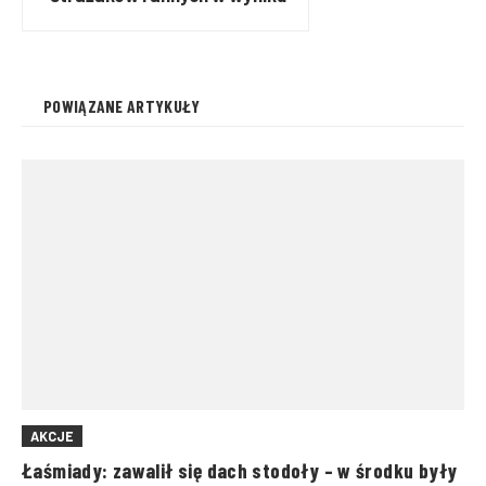
eksplozji
POWIĄZANE ARTYKUŁY
AKCJE
Łaśmiady: zawalił się dach stodoły – w środku były