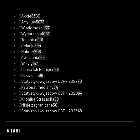
Akcje
8360
Artykuły
5673
Wiadomości
1331
Wydarzenia
1030
Technika
401
Relacje
394
Nabory
206
Ćwiczenia
195
Wizyty
157
Cześć Ich Pamięci
129
Szkolenia
96
Statystyki wyjazdów OSP - 2022
70
Patronat medialny
64
Statystyki wyjazdów OSP - 2020
64
Kronika Strażacka
58
Misje zagraniczne
50
Statystyki wyjazdów OSP - 2023
48
Safety Tips
47
Fotorelacje
33
Kobiety w straży
30
#TAGI
Filmy
29