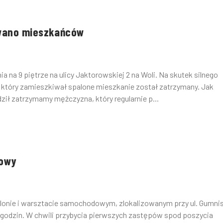
owano mieszkańców
na 9 piętrze na ulicy Jaktorowskiej 2 na Woli. Na skutek silnego
tóry zamieszkiwał spalone mieszkanie został zatrzymany. Jak
ił zatrzymamy mężczyzna, który regularnie p...
dowy
salonie i warsztacie samochodowym, zlokalizowanym przy ul. Gumni
 godzin. W chwili przybycia pierwszych zastępów spod poszycia