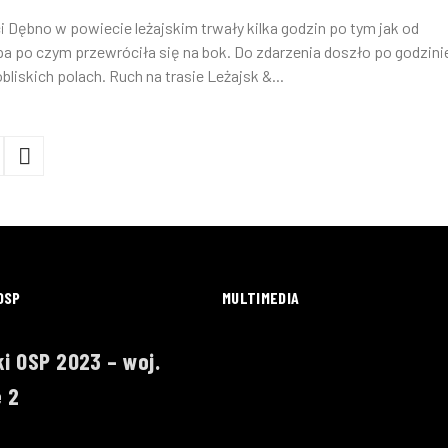
 Dębno w powiecie leżajskim trwały kilka godzin po tym jak od
a po czym przewróciła się na bok. Do zdarzenia doszło po godzini
liskich polach. Ruch na trasie Leżajsk &...
OSP
MULTIMEDIA
i OSP 2023 – woj.
 2