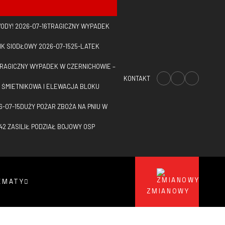
WODY!
2026-07-16
TRAGICZNY WYPADEK
IK SIODŁOWY
2026-07-15
25-LATEK
RAGICZNY WYPADEK W CZERNICHOWIE –
KONTAKT
 ŚMIETNIKOWA I ELEWACJA BLOKU
6-07-15
DUŻY POŻAR ZBOŻA NA PNIU W
42 ZASILIŁ PODZIAŁ BOJOWY OSP
EMATY
ZMIANOWY