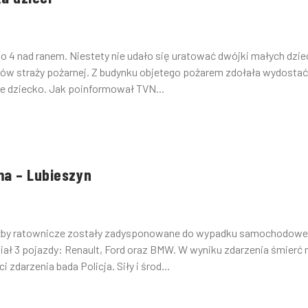
 o 4 nad ranem. Niestety nie udało się uratować dwójki małych dzie
pów straży pożarnej. Z budynku objetego pożarem zdołała wydostać
e dziecko. Jak poinformował TVN...
ma – Lubieszyn
 służby ratownicze zostały zadysponowane do wypadku samochodow
iał 3 pojazdy: Renault, Ford oraz BMW. W wyniku zdarzenia śmierć 
darzenia bada Policja. Siły i środ...