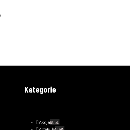
e
Kategorie
Akcje
8850
Artykuły
5695