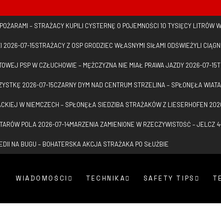
POŻARAMI – STRAŻACY KUPILI CYSTERNĘ O POJEMNOŚCI 10 TYSIĘCY LITRÓW 
I
2026-07-15
STRAŻACY Z OSP GRODZIEC WŁASNYMI SIŁAMI ODŚWIEŻYLI CIĄGN
OWEJ PSP W CZŁUCHOWIE – MĘŻCZYZNA NIE MIAŁ PRAWA JAZDY
2026-07-15
T
ZYSTKĘ
2026-07-15
CZARNY DYM NAD CENTRUM STRZELINA – SPŁONĘŁA WIATA
ACKIEJ W NIEMCZECH – SPŁONĘŁA SIEDZIBA STRAŻAKÓW Z LIESERHOFEN
202
KTARÓW POLA
2026-07-14
MARZENIA ZAMIENIONE W RZECZYWISTOŚĆ – JELCZ 4
EDII NA BUGU – BOHATERSKA AKCJA STRAŻAKA PO SŁUŻBIE
WIADOMOŚCI
TECHNIKA
SAFETY TIPS
T