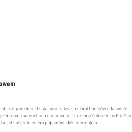
nowem
o sobie zapomnieć. Dzisiaj pomiędzy zjazdami Chojnów i Jadwisin
nął kierowca samochodu osobowego. Do zdarzeń doszło na 69, 71 o
ku udział brało osiem pojazdów. Jak informuje p...