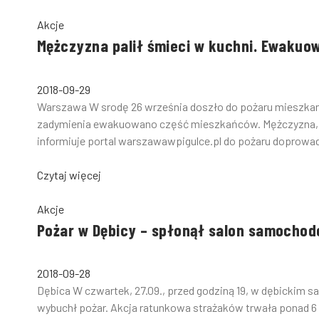
Akcje
Mężczyzna palił śmieci w kuchni. Ewaku
2018-09-29
Warszawa W srodę 26 września doszło do pożaru mieszkania 
zadymienia ewakuowano część mieszkańców. Mężczyzna, k
informiuje portal warszawawpigulce.pl do pożaru doprowadz
Czytaj więcej
Akcje
Pożar w Dębicy – spłonął salon samocho
2018-09-28
Dębica W czwartek, 27.09., przed godziną 19, w dębickim 
wybuchł pożar. Akcja ratunkowa strażaków trwała ponad 6