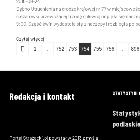
2018-09-24
Dębno Utrudnienia na drodze krajowej nr 77 w miejscowości
ciężarówki przewożącej trzodę chlewną odpięła się naczep
9:00. Część świn wydostała się z naczepy i rozbiegła po pob
Czytaj więcej
1
…
752
753
754
755
756
…
896
STATYSTYKI 
Redakcja i kontakt
Statystyk
podlaskie
Portal Strażacki.pl powstał w 2013 z myślą