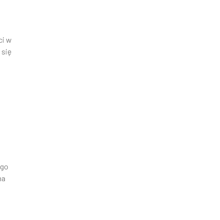
ci w
 się
ego
na