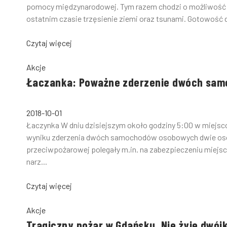
pomocy międzynarodowej. Tym razem chodzi o możliwość w
ostatnim czasie trzęsienie ziemi oraz tsunami. Gotowość 
Czytaj więcej
Akcje
Łaczanka: Poważne zderzenie dwóch sa
2018-10-01
Łaczynka W dniu dzisiejszym około godziny 5:00 w miej
wyniku zderzenia dwóch samochodów osobowych dwie oso
przeciwpożarowej polegały m.in. na zabezpieczeniu miejsc
narz...
Czytaj więcej
Akcje
Tragiczny pożar w Gdańsku. Nie żyje dwójk