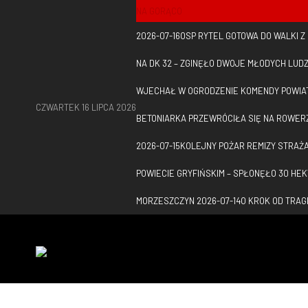
NA GORĄCO
2026-07-16
OSP RYTEL GOTOWA DO WALKI Z 
NA DK 32 – ZGINĘŁO DWOJE MŁODYCH LUDZ
WJECHAŁ W OGRODZENIE KOMENDY POWIAT
CZWARTEK 16 LIPCA 2026
BETONIARKA PRZEWRÓCIŁA SIĘ NA ROWER
2026-07-15
KOLEJNY POŻAR REMIZY STRAŻ
POWIECIE GRYFIŃSKIM – SPŁONĘŁO 30 HE
MORZESZCZYN
2026-07-14
O KROK OD TRAG