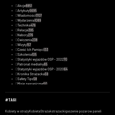
Akcje
8851
Artykuły
5695
Wiadomości
1707
Wydarzenia
1089
Technika
476
Relacje
395
Nabory
276
Ćwiczenia
238
Wizyty
157
Cześć Ich Pamięci
133
Szkolenia
105
Statystyki wyjazdów OSP - 2022
70
Patronat medialny
65
Statystyki wyjazdów OSP - 2020
64
Kronika Strażacka
59
Safety Tips
58
Misje zagraniczne
50
Statystyki wyjazdów OSP - 2023
48
Fotorelacje
33
Kobiety w straży
32
#TAGI
Filmy
29
Ciekawostki pożarnicze
24
Kobiety w straży
KobietaStrażak
strazacki
gaszenie pozarow paneli
Statystyki wyjazdów OSP - 2019
18