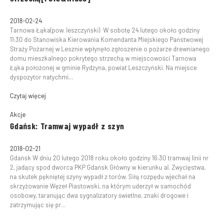
2018-02-24
Tarnowa Łąka(pow. leszczyński) W sobotę 24 lutego około godziny
11:30 do Stanowiska Kierowania Komendanta Miejskiego Państwowej
Straży Pożarnej w Lesznie wpłynęło zgłoszenie o pożarze drewnianego
domu mieszkalnego pokrytego strzechą w miejscowości Tarnowa
Łąka położonej w gminie Rydzyna, powiat Leszczyński. Na miejsce
dyspozytor natychmi...
Czytaj więcej
Akcje
Gdańsk: Tramwaj wypadł z szyn
2018-02-21
Gdańsk W dniu 20 lutego 2018 roku około godziny 16:30 tramwaj linii nr
2, jadący spod dworca PKP Gdańsk Główny w kierunku al. Zwycięstwa,
na skutek pękniętej szyny wypadł z torów. Siłą rozpędu wjechał na
skrzyżowanie Węzeł Piastowski, na którym uderzył w samochód
osobowy, taranując dwa sygnalizatory świetlne, znaki drogowe i
zatrzymując się pr...