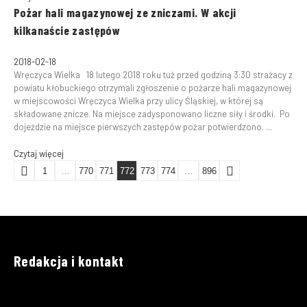
Pożar hali magazynowej ze zniczami. W akcji
kilkanaście zastępów
2018-02-18
Wręczyca Wielka 18 lutego 2018 roku tuż przed godziną 3:30 strażacy z
powiatu kłobuckiego otrzymali zgłoszenie o pożarze hali magazynowej
w miejscowości Wręczyca Wielka przy ulicy Śląskiej, w której są
składowane znicze. Na miejsce zadysponowano liczne siły i środki. Po
dojeździe na miejsce pierwszych zastępów pożar potwierdzono. ...
Czytaj więcej
1
…
770
771
772
773
774
…
896
Redakcja i kontakt