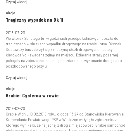
Czytaj więcej
Akcje
Tragiczny wypadek na Dk 11
2018-02-20
We wtorek 20 lutego br. w godzinach przedpołudniowych doszło do
tragicznego w skutkach wypadku drogowego na trasie Lotyń-Okonek.
Dostawczy bus zderzył się z maszyną służb drogowych, niestety
kierowca Volkswagena zginął na miejscu. Działania straży pożarnej
polegały na zabezpieczeniu miejsca zdarzenia, wykonanie dostępu do
poszkodowanego przy u...
Czytaj więcej
Akcje
Grabie: Cysterna w rowie
2018-02-20
Grabie W dniu 19.02.2018 roku, o godz. 13:24 do Stanowiska Kierowania
Komendanta Powiatowego PSP w Wieliczce wpłynęło zgłoszenie, z
którego wynikało, że na jednej z dróg z miejscowości Grabie samochód
ciężarowy grozi osunięciem do rowu. Na miejsce zadysponowano trzy