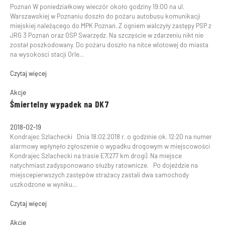
Poznań W poniedziałkowy wieczór około godziny 19:00 na ul.
Warszawskiej w Poznaniu doszło do pożaru autobusu komunikacji
miejskiej należącego do MPK Poznań. Z ogniem walczyły zastępy PSP z
JRG 3 Poznań oraz OSP Swarzędz. Na szczęście w zdarzeniu nikt nie
został poszkodowany. Do pożaru doszło na nitce wlotowej do miasta
na wysokości stacji Orle...
Czytaj więcej
Akcje
Śmiertelny wypadek na DK7
2018-02-19
Kondrajec Szlachecki Dnia 18.02.2018 r. o godzinie ok. 12:20 na numer
alarmowy wpłynęło zgłoszenie o wypadku drogowym w miejscowości
Kondrajec Szlachecki na trasie E7(277 km drogi). Na miejsce
natychmiast zadysponowano służby ratownicze. Po dojeździe na
miejscepierwszych zastępów strażacy zastali dwa samochody
uszkodzone w wyniku...
Czytaj więcej
Akcje