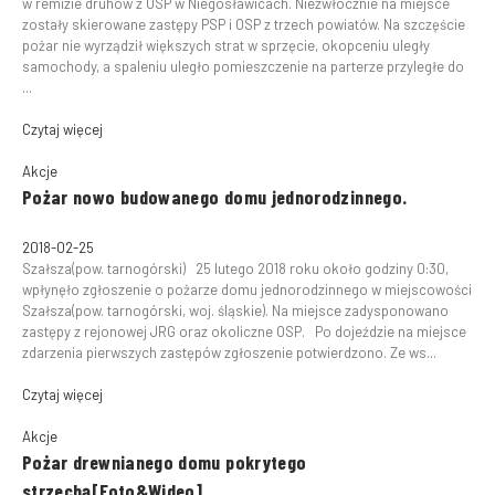
w remizie druhów z OSP w Niegosławicach. Niezwłocznie na miejsce
zostały skierowane zastępy PSP i OSP z trzech powiatów. Na szczęście
pożar nie wyrządził większych strat w sprzęcie, okopceniu uległy
samochody, a spaleniu uległo pomieszczenie na parterze przyległe do
...
Czytaj więcej
Akcje
Pożar nowo budowanego domu jednorodzinnego.
2018-02-25
Szałsza(pow. tarnogórski) 25 lutego 2018 roku około godziny 0:30,
wpłynęło zgłoszenie o pożarze domu jednorodzinnego w miejscowości
Szałsza(pow. tarnogórski, woj. śląskie). Na miejsce zadysponowano
zastępy z rejonowej JRG oraz okoliczne OSP. Po dojeździe na miejsce
zdarzenia pierwszych zastępów zgłoszenie potwierdzono. Ze ws...
Czytaj więcej
Akcje
Pożar drewnianego domu pokrytego
strzechą[Foto&Wideo]