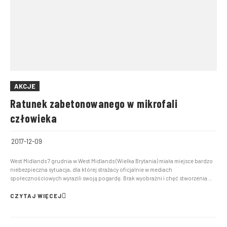
AKCJE
Ratunek zabetonowanego w mikrofali
człowieka
2017-12-09
West Midlands 7 grudnia w West Midlands (Wielka Brytania) miała miejsce bardzo
niebezpieczna sytuacja, dla której strażacy oficjalnie w mediach
społecznościowych wyrazili swoją pogardę. Brak wyobraźni i chęć stworzenia
ekstrawaganckiego filmu rozrywkowego mogła skończyć się tragicznie.
Człowiek… zabetonował się w mikrofalów...
CZYTAJ WIĘCEJ