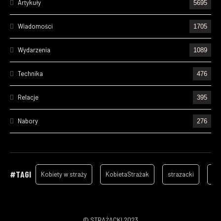
Artykuły
5695
Wiadomości
1705
Wydarzenia
1089
Technika
476
Relacje
395
Nabory
276
Ćwiczenia
237
Wizyty
157
#TAGI
Kobiety w straży
KobietaStrażak
strazacki
ga
Cześć Ich Pamięci
133
Szkolenia
105
© STRAŻACKI 2023