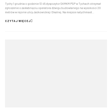
Tychy 1 grudnia o godzinie 13.45 dyspozytor SKMKM PSP w Tychach otrzymał
zgłoszenie o zasłabnięciu operatora dźwigu budowlanego na wysokości 20
metrów w rejonie ulicy Jaśkowickiej i Skalnej. Na miejsce natychmiast
skierowano lokalną jednostkę PSP, ZRM oraz Policję. Po dotarciu na miejsce
zgłoszenie zostało potwierdzone. Ratownicy chcąc ...
CZYTAJ WIĘCEJ