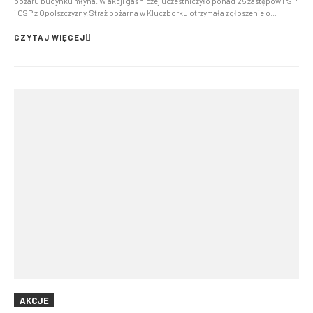
pożaru budynku młyna. W akcji gaśniczej uczestniczyło ponad 25 zastępów PSP
i OSP z Opolszczyzny. Straż pożarna w Kluczborku otrzymała zgłoszenie o
zdarzeniu o godzinie 02:45 w nocy. Na miejsce skierowano zastępy z Państwowej
Straży Pożarnej w Kluczborku oraz oko...
CZYTAJ WIĘCEJ
AKCJE