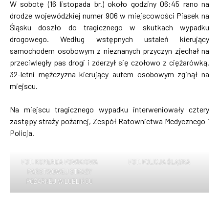
W sobotę (16 listopada br.) około godziny 06:45 rano na
drodze wojewódzkiej numer 906 w miejscowości Piasek na
Śląsku doszło do tragicznego w skutkach wypadku
drogowego. Według wstępnych ustaleń kierujący
samochodem osobowym z nieznanych przyczyn zjechał na
przeciwległy pas drogi i zderzył się czołowo z ciężarówką.
32-letni mężczyzna kierujący autem osobowym zginął na
miejscu.
Na miejscu tragicznego wypadku interweniowały cztery
zastępy straży pożarnej, Zespół Ratownictwa Medycznego i
Policja.
FOT. KOMENDA POWIATOWA
FOT. POLICJA ŚLĄSKA
PAŃSTWOWEJ STRAŻY
POŻARNEJ W LUBLIŃCU