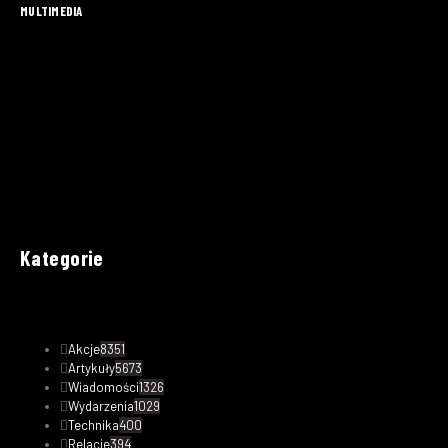
MULTIMEDIA
Kategorie
Akcje
8351
Artykuły
5673
Wiadomości
1326
Wydarzenia
1029
Technika
400
Relacje
394