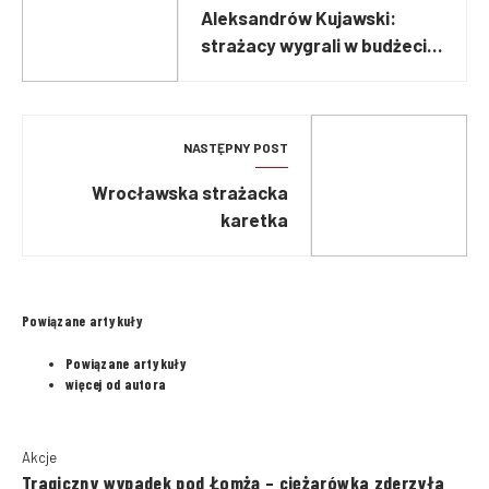
Aleksandrów Kujawski:
strażacy wygrali w budżecie
obywatelskim i dostali busa
NASTĘPNY POST
Wrocławska strażacka
karetka
Powiązane artykuły
Powiązane artykuły
więcej od autora
Akcje
Tragiczny wypadek pod Łomżą – ciężarówka zderzyła