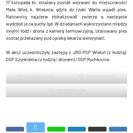
17 listopada br. strażacy zostali wezwani do miejscowości
Mała Wieś k. Wielunia, gdzie do rzeki Warta wpadł pies.
Ratownicy najpierw zlokalizowali zwierzę a następnie
wydobyli je na suchy ląd. W działaniach wykorzystano między
innymi łódź i drona z kamerą termowizyjną. Uratowany pies
został przekazany pod opiekę lekarza weterynarii.
W akcji uczestniczyły zastępy z JRG PSP Wieluń (z łodzią),
OSP Szynkielów (z łodzią i dronem) i OSP Rychłocice.
FOT. OSP RYCHŁOCICE
FOT. OSP RYCHŁOCICE
FOT. OSP SZYNKIELÓW