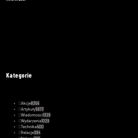
Kategorie
Akcje
8356
Artykuły
5673
Wiadomości
1329
Wydarzenia
1029
Technika
400
Relacje
394