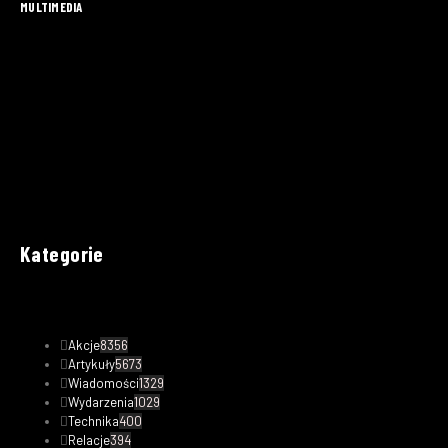
MULTIMEDIA
Kategorie
Akcje
8356
Artykuły
5673
Wiadomości
1329
Wydarzenia
1029
Technika
400
Relacje
394