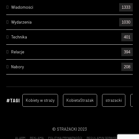
Wiadomości
1333
Wydarzenia
1030
Technika
401
Relacje
394
Nabory
208
Ćwiczenia
195
Wizyty
157
#TAGI
Kobiety w straży
KobietaStrażak
strazacki
ga
Cześć Ich Pamięci
129
Szkolenia
96
© STRAŻACKI 2023
ALARM
REKLAMA
POLITYKA PRYWATNOŚCI
REGULAMIN SERWISU