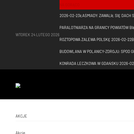
NA GORĄCO
2026-02-23
ŁAŚMIADY: ZAWALIŁ SIĘ DACH
PARALOTNIARZA NA GRANICY POWIATÓW BI
WTOREK 24 LUTEGO 2026
ROZTOPOWA ZALEWA POLSKĘ
2026-02-22
B
BUDOWLANA W POLANICY-ZDROJU: SPOD 
KONRADA LECZKOWA W GDAŃSKU
2026-02
AKCJE
Akcje