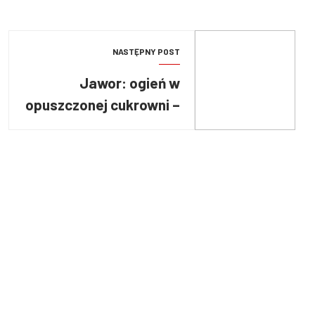
NASTĘPNY POST
Jawor: ogień w
opuszczonej cukrowni –
płonęły odpady