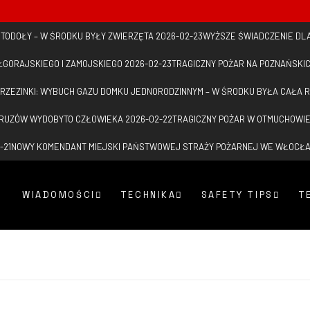
 STODOŁY – W ŚRODKU BYŁY ZWIERZĘTA
2026-02-23
WYŻSZE ŚWIADCZENIE DL
ŁGORAJSKIEGO I ZAMOJSKIEGO
2026-02-23
TRAGICZNY POŻAR NA POZNAŃSKI
RZEZINKI: WYBUCH GAZU DOMKU JEDNORODZINNYM – W ŚRODKU BYŁA CAŁA 
GRUZÓW WYDOBYTO CZŁOWIEKA
2026-02-22
TRAGICZNY POŻAR W OTMUCHOWI
-21
NOWY KOMENDANT MIEJSKI PAŃSTWOWEJ STRAŻY POŻARNEJ WE WŁOCŁ
WIADOMOŚCI
TECHNIKA
SAFETY TIPS
T