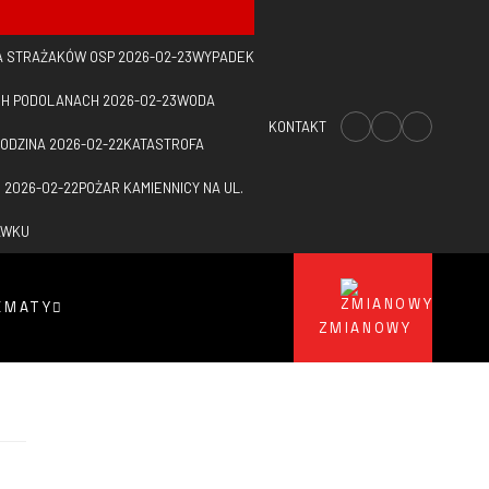
A STRAŻAKÓW OSP
2026-02-23
WYPADEK
CH PODOLANACH
2026-02-23
WODA
KONTAKT
RODZINA
2026-02-22
KATASTROFA
E
2026-02-22
POŻAR KAMIENNICY NA UL.
AWKU
EMATY
ZMIANOWY