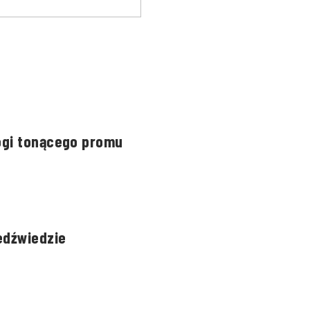
ogi tonącego promu
edźwiedzie