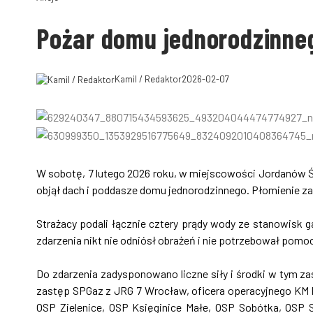
Pożar domu jednorodzinn
Kamil / Redaktor
2026-02-07
W sobotę, 7 lutego 2026 roku, w miejscowości Jordanów 
objął dach i poddasze domu jednorodzinnego. Płomienie 
Strażacy podali łącznie cztery prądy wody ze stanowisk 
zdarzenia nikt nie odniósł obrażeń i nie potrzebował pomo
Do zdarzenia zadysponowano liczne siły i środki w tym z
zastęp SPGaz z JRG 7 Wrocław, oficera operacyjnego KM
OSP Zielenice, OSP Księginice Małe, OSP Sobótka, OSP