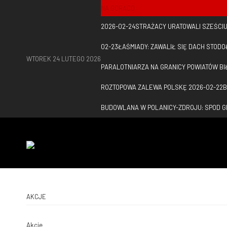
NA GORĄCO
2026-02-24
STRAŻACY URATOWALI SZEŚCI
02-23
ŁAŚMIADY: ZAWALIŁ SIĘ DACH STODO
WTOREK 24 LUTEGO 2026
PARALOTNIARZA NA GRANICY POWIATÓW BI
ROZTOPOWA ZALEWA POLSKĘ
2026-02-22
B
BUDOWLANA W POLANICY-ZDROJU: SPOD 
AKCJE
Akcje