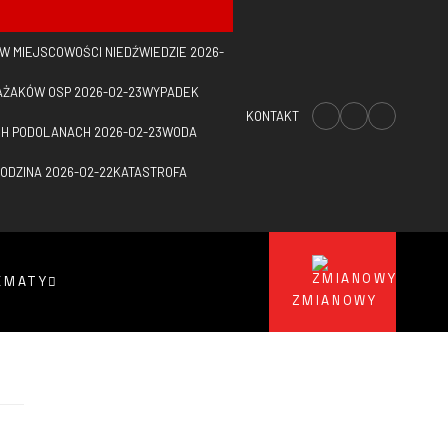
 W MIEJSCOWOŚCI NIEDŹWIEDZIE
2026-
AŻAKÓW OSP
2026-02-23
WYPADEK
KONTAKT
CH PODOLANACH
2026-02-23
WODA
RODZINA
2026-02-22
KATASTROFA
E
EMATY
ZMIANOWY