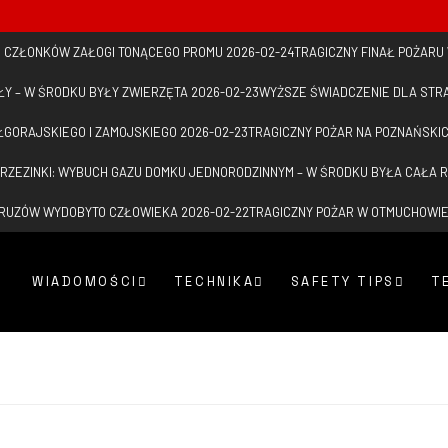
U CZŁONKÓW ZAŁOGI TONĄCEGO PROMU
2026-02-24
TRAGICZNY FINAŁ POŻARU
ŁY – W ŚRODKU BYŁY ZWIERZĘTA
2026-02-23
WYŻSZE ŚWIADCZENIE DLA STR
ŁGORAJSKIEGO I ZAMOJSKIEGO
2026-02-23
TRAGICZNY POŻAR NA POZNAŃSKI
RZEZINKI: WYBUCH GAZU DOMKU JEDNORODZINNYM – W ŚRODKU BYŁA CAŁA 
GRUZÓW WYDOBYTO CZŁOWIEKA
2026-02-22
TRAGICZNY POŻAR W OTMUCHOWI
WIADOMOŚCI
TECHNIKA
SAFETY TIPS
T