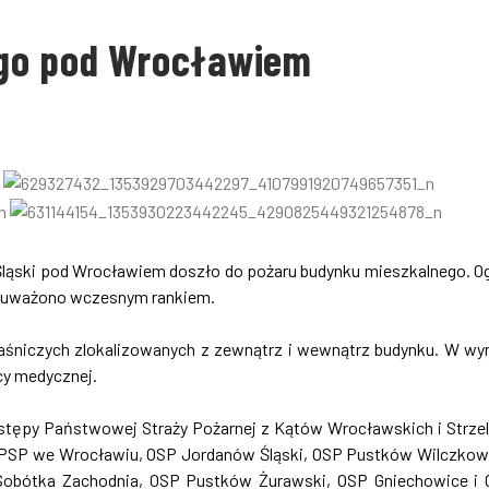
ego pod Wrocławiem
Śląski pod Wrocławiem doszło do pożaru budynku mieszkalnego. O
zauważono wczesnym rankiem.
gaśniczych zlokalizowanych z zewnątrz i wewnątrz budynku. W wy
cy medycznej.
astępy Państwowej Straży Pożarnej z Kątów Wrocławskich i Strzel
 PSP we Wrocławiu, OSP Jordanów Śląski, OSP Pustków Wilczkow
 Sobótka Zachodnia, OSP Pustków Żurawski, OSP Gniechowice i