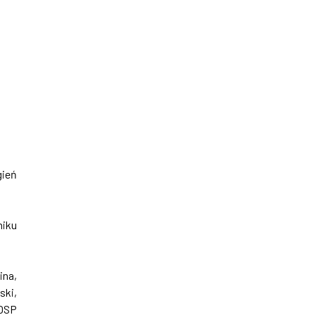
gień
niku
ina,
ski,
 OSP