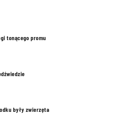
ogi tonącego promu
edźwiedzie
rodku były zwierzęta