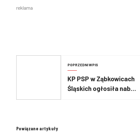
reklama
POPRZEDNI WPIS
KP PSP w Ząbkowicach
Śląskich ogłosiła nabór
do służby
przygotowawczej
Powiązane artykuły