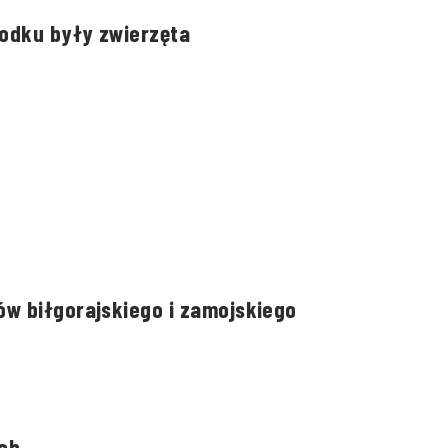
rodku były zwierzęta
w biłgorajskiego i zamojskiego
ch