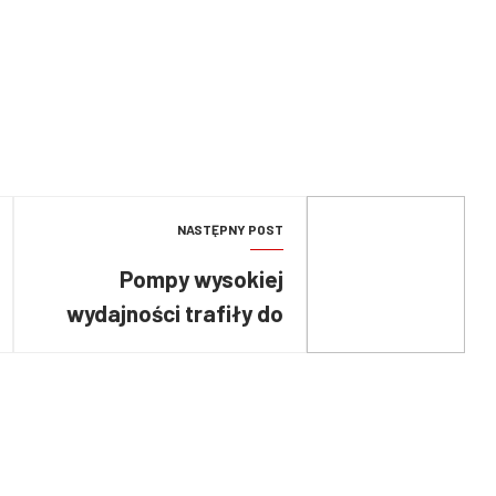
NASTĘPNY POST
Pompy wysokiej
wydajności trafiły do
strażaków z
Opolszczyzny