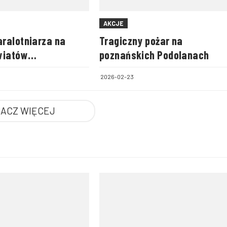
AKCJE
ralotniarza na
Tragiczny pożar na
wiatów
poznańskich Podolanach
ego i zamojskiego
2026-02-23
ACZ WIĘCEJ