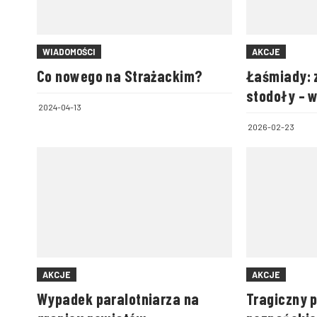
WIADOMOŚCI
AKCJE
Co nowego na Strażackim?
Łaśmiady: 
stodoły – 
2024-04-13
zwierzęta
2026-02-23
AKCJE
AKCJE
Wypadek paralotniarza na
Tragiczny 