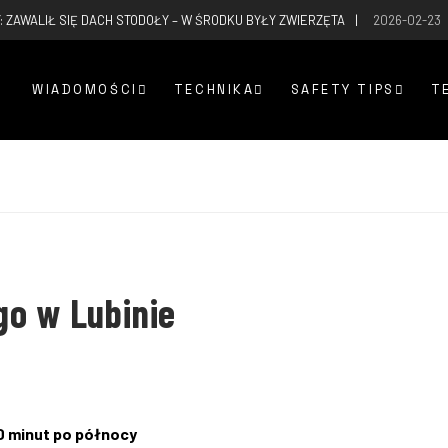
: ZAWALIŁ SIĘ DACH STODOŁY – W ŚRODKU BYŁY ZWIERZĘTA
2026-02-23
WIADOMOŚCI
TECHNIKA
SAFETY TIPS
T
go w Lubinie
10 minut po północy