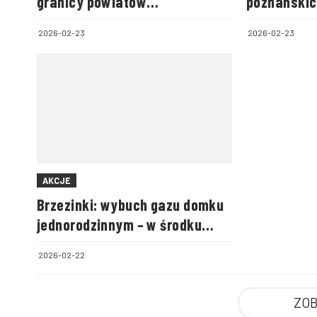
granicy powiatów
poznańskic
biłgorajskiego i zamojskiego
2026-02-23
2026-02-23
AKCJE
Brzezinki: wybuch gazu domku
jednorodzinnym – w środku
była cała rodzina
2026-02-22
ZOB