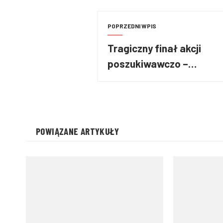
POPRZEDNI WPIS
Tragiczny finał akcji
poszukiwawczo –
ratowniczej w
Dzięczynie
POWIĄZANE ARTYKUŁY