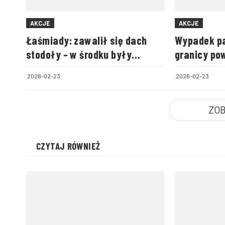
AKCJE
AKCJE
Łaśmiady: zawalił się dach
Wypadek pa
stodoły – w środku były
granicy po
zwierzęta
biłgorajski
2026-02-23
2026-02-23
ZOB
CZYTAJ RÓWNIEŻ