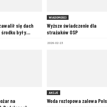
WIADOMOŚCI
zawalił się dach
Wyższe świadczenie dla
w środku były
strażaków OSP
2026-02-23
AKCJE
pożar na
Woda roztopowa zalewa Pol