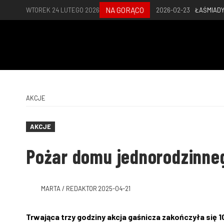
NA GORĄCO
WTOREK 24 LUTEGO 2026
2026-02-23
ŁAŚMIADY
AKCJE
AKCJE
Pożar domu jednorodzinne
MARTA / REDAKTOR
2025-04-21
Trwająca trzy godziny akcja gaśnicza zakończyła się 