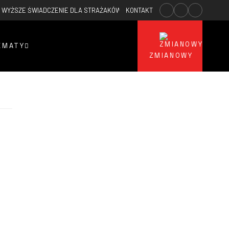
WYŻSZE ŚWIADCZENIE DLA STRAŻAKÓW OSP
KONTAKT
2026-02-23
WYPADEK PAR
EMATY
ZMIANOWY