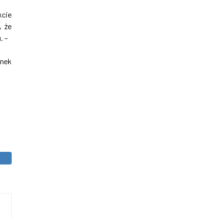
kcie
, że
. –
ynek