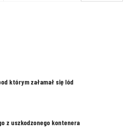
kontenera
pod którym załamał się lód
ego z uszkodzonego kontenera