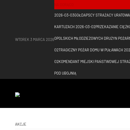
NA GORĄCO
2026-03-03
GOŁDAPSCY STRAŻACY URATOWAL
KARTUZACH
2026-03-02
PRZEKAZANIE CIĘŻK
OPOLSKICH MŁODZIEŻOWYCH DRUŻYN POŻAR
WTOREK 3 MARCA 2026
02
TRAGICZNY POŻAR DOMU W PUŁAWACH
202
02
KOMENDANT MIEJSKI PAŃSTWOWEJ STRA
POD UBOJNIĄ
AKCJE