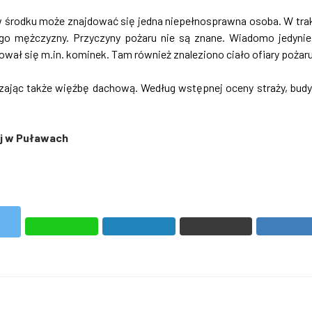
 w środku może znajdować się jedna niepełnosprawna osoba. W tra
ego mężczyzny. Przyczyny pożaru nie są znane. Wiadomo jedynie
wał się m.in. kominek. Tam również znaleziono ciało ofiary pożaru
zając także więźbę dachową. Według wstępnej oceny straży, bud
j w Puławach