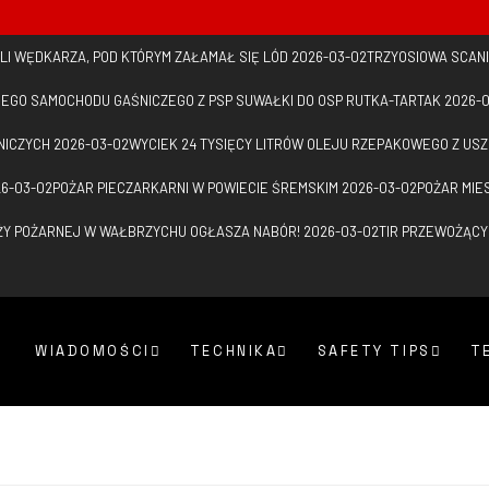
I WĘDKARZA, POD KTÓRYM ZAŁAMAŁ SIĘ LÓD
2026-03-02
TRZYOSIOWA SCANI
IEGO SAMOCHODU GAŚNICZEGO Z PSP SUWAŁKI DO OSP RUTKA-TARTAK
2026-
NICZYCH
2026-03-02
WYCIEK 24 TYSIĘCY LITRÓW OLEJU RZEPAKOWEGO Z U
6-03-02
POŻAR PIECZARKARNI W POWIECIE ŚREMSKIM
2026-03-02
POŻAR MIE
ŻY POŻARNEJ W WAŁBRZYCHU OGŁASZA NABÓR!
2026-03-02
TIR PRZEWOŻĄCY
WIADOMOŚCI
TECHNIKA
SAFETY TIPS
T