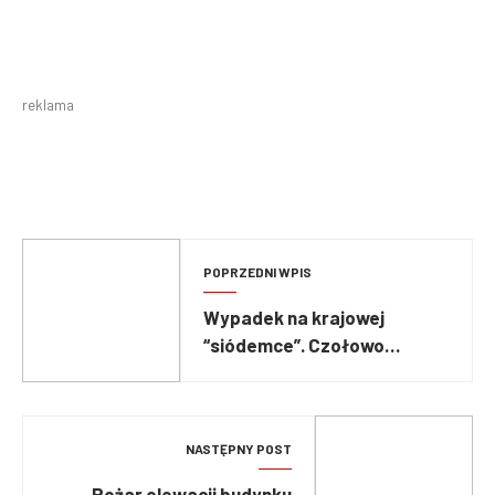
reklama
POPRZEDNI WPIS
Wypadek na krajowej
“siódemce”. Czołowo
zderzyły się ze sobą dwa
pojazdy
NASTĘPNY POST
Pożar elewacji budynku