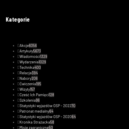
Kategorie
Akcje
8356
Artykuły
5673
Wiadomości
1329
Wydarzenia
1029
Technika
400
Relacje
394
Nabory
206
Ćwiczenia
195
Wizyty
157
Cześć Ich Pamięci
128
Szkolenia
96
Statystyki wyjazdów OSP - 2022
70
Patronat medialny
64
Statystyki wyjazdów OSP - 2020
64
Kronika Strażacka
58
Misje zagraniczne
50