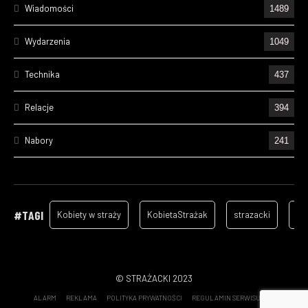
Wiadomości
1489
Wydarzenia
1049
Technika
437
Relacje
394
Nabory
241
Ćwiczenia
211
Wizyty
157
#TAGI
Kobiety w straży
KobietaStrażak
strazacki
ga
Cześć Ich Pamięci
130
Szkolenia
101
© STRAŻACKI 2023
ALARM
REKLAMA
POLITYKA PRYWATNOŚCI
REGULAMIN SERWISU
Statystyki wyjazdów OSP - 2022
70