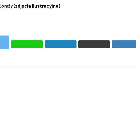
 Łomży
(zdjęcia ilustracyjne)