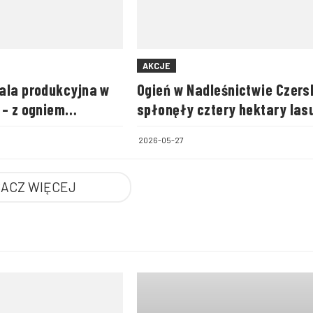
AKCJE
ala produkcyjna w
Ogień w Nadleśnictwie Czers
 – z ogniem
spłonęły cztery hektary las
onad 100 strażaków
2026-05-27
ACZ WIĘCEJ