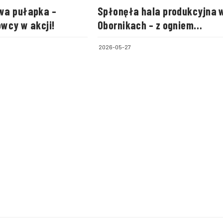
wa pułapka –
Spłonęła hala produkcyjna 
wcy w akcji!
Obornikach – z ogniem
walczyło ponad 100 strażak
2026-05-27