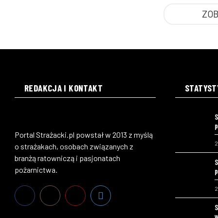
ZOB
REDAKCJA I KONTAKT
STATYST
S
p
Portal Strażacki.pl powstał w 2013 z myślą
2
o strażakach, osobach związanych z
branżą ratowniczą i pasjonatach
S
pożarnictwa.
p
2
S
w