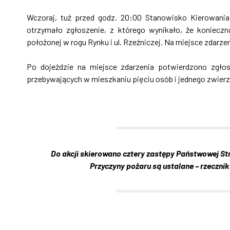
Wczoraj, tuż przed godz. 20:00 Stanowisko Kierowani
otrzymało zgłoszenie, z którego wynikało, że koniecz
położonej w rogu Rynku i ul. Rzeźniczej. Na miejsce zdar
Po dojeździe na miejsce zdarzenia potwierdzono zgło
przebywających w mieszkaniu pięciu osób i jednego zwierz
Do akcji skierowano cztery zastępy Państwowej Str
Przyczyny pożaru są ustalane – rzeczn