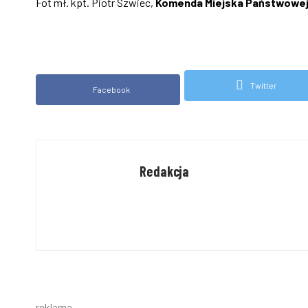
Fot mł. kpt. Piotr Szwiec,
Komenda Miejska Państwowej 
Twitter
Facebook
Redakcja
reklama