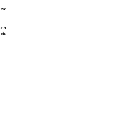
j we
na 4
 nie