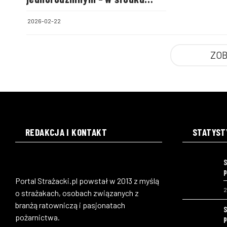
była cała rodzina
2026-02-22
ZOB
REDAKCJA I KONTAKT
STATYST
S
p
Portal Strażacki.pl powstał w 2013 z myślą
2
o strażakach, osobach związanych z
branżą ratowniczą i pasjonatach
S
pożarnictwa.
p