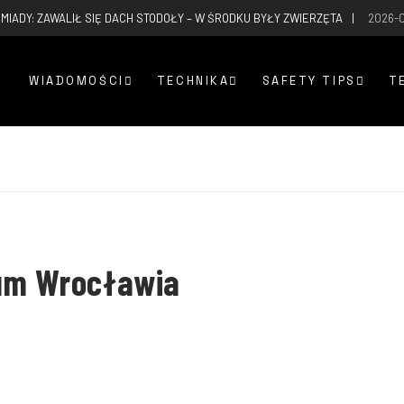
MIADY: ZAWALIŁ SIĘ DACH STODOŁY – W ŚRODKU BYŁY ZWIERZĘTA
2026-
WIADOMOŚCI
TECHNIKA
SAFETY TIPS
T
rum Wrocławia