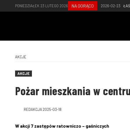
NA GORĄCO
PONIEDZIAŁEK 23 LUTEGO 2026
2026-02-23
ŁAŚ
AKCJE
AKCJE
Pożar mieszkania w cent
REDAKCJA
2025-03-18
W akcji 7 zastępów ratowniczo – gaśniczych