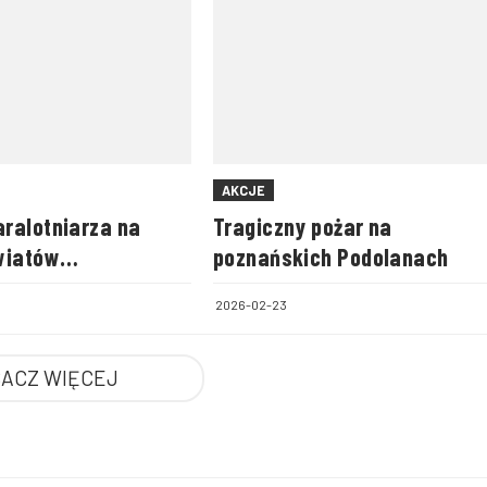
AKCJE
ralotniarza na
Tragiczny pożar na
wiatów
poznańskich Podolanach
ego i zamojskiego
2026-02-23
ACZ WIĘCEJ