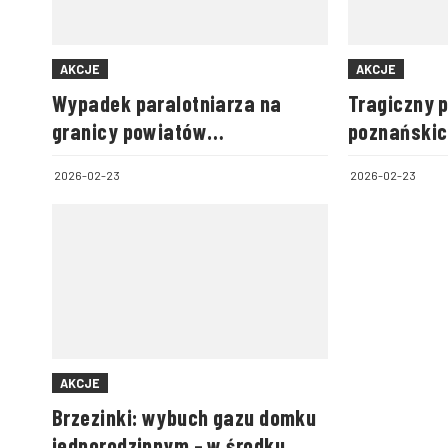
AKCJE
AKCJE
Wypadek paralotniarza na
Tragiczny 
granicy powiatów
poznańskic
biłgorajskiego i zamojskiego
2026-02-23
2026-02-23
AKCJE
Brzezinki: wybuch gazu domku
jednorodzinnym – w środku