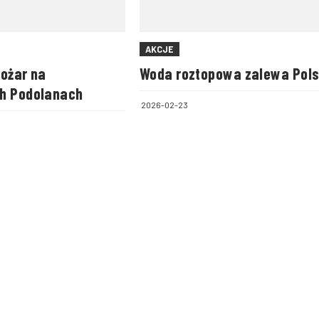
AKCJE
pożar na
Woda roztopowa zalewa Pol
h Podolanach
2026-02-23