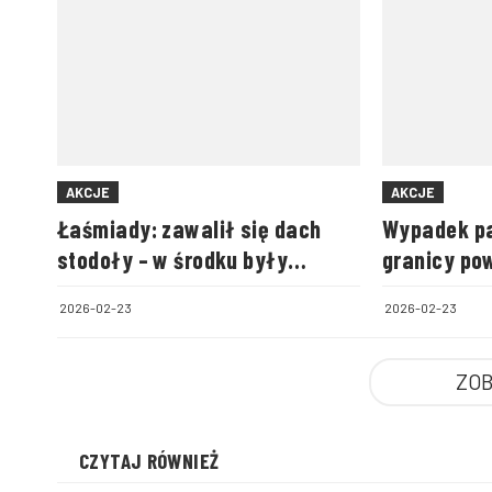
AKCJE
AKCJE
Łaśmiady: zawalił się dach
Wypadek pa
stodoły – w środku były
granicy po
zwierzęta
biłgorajski
2026-02-23
2026-02-23
ZOB
CZYTAJ RÓWNIEŻ