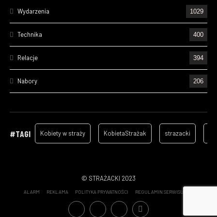
Wydarzenia
1029
Technika
400
Relacje
394
Nabory
206
Ćwiczenia
195
Wizyty
157
#TAGI
Kobiety w straży
KobietaStrażak
strazacki
ga
Cześć Ich Pamięci
128
Szkolenia
96
© STRAŻACKI 2023
ALARM
REKLAMA
POLITYKA PRYWATNOŚCI
REGULAMIN SERWISU
Statystyki wyjazdów OSP - 2022
70