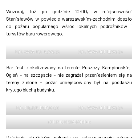
Wczoraj, tuż po godzinie 10:00, w miejscowości
Stanisławów w powiecie warszawskim-zachodnim doszło
do pożaru popularnego wśród lokalnych podróżników i
turystów baru rowerowego.
FOT. WAWA HOT NEWS 24
FOT. WAWA HOT NEWS 24
Bar jest zlokalizowany na terenie Puszczy Kampinoskiej.
Ogień – na szczęscie – nie zagrażał przeniesieniem się na
tereny zielone – pożar umiejscowiony był na poddaszu
krytego blachą budynku.
FOT. MIEJSKI REPORTER
FOT. WAWA HOT NEWS 24
FOT. MIEJSKI REPORTER
Działania strażaków polegaly na zabezpieczeniu miesca