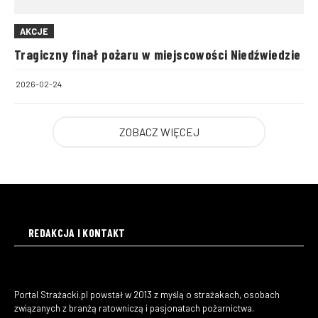
AKCJE
Tragiczny finał pożaru w miejscowości Niedźwiedzie
2026-02-24
ZOBACZ WIĘCEJ
REDAKCJA I KONTAKT
Portal Strażacki.pl powstał w 2013 z myślą o strażakach, osobach
związanych z branżą ratowniczą i pasjonatach pożarnictwa.