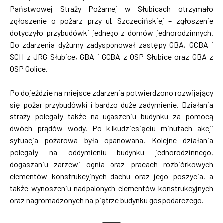
Państwowej Straży Pożarnej w Słubicach otrzymało
zgłoszenie o pożarz przy ul. Szczecińskiej – zgłoszenie
dotyczyło przybudówki jednego z domów jednorodzinnych.
Do zdarzenia dyżurny zadysponował zastępy GBA, GCBA i
SCH z JRG Słubice, GBA i GCBA z OSP Słubice oraz GBA z
OSP Golice.
Po dojeździe na miejsce zdarzenia potwierdzono rozwijający
się pożar przybudówki i bardzo duże zadymienie. Działania
straży polegały także na ugaszeniu budynku za pomocą
dwóch prądów wody. Po kilkudziesięciu minutach akcji
sytuacja pożarowa była opanowana. Kolejne działania
polegały na oddymieniu budynku jednorodzinnego,
dogaszaniu zarzewi ognia oraz pracach rozbiórkowych
elementów konstrukcyjnych dachu oraz jego poszycia, a
także wynoszeniu nadpalonych elementów konstrukcyjnych
oraz nagromadzonych na piętrze budynku gospodarczego.