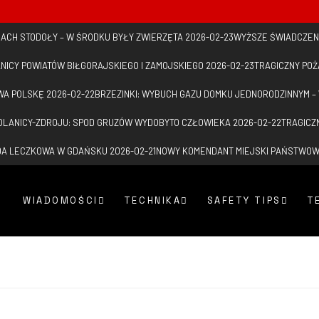
 DACH STODOŁY – W ŚRODKU BYŁY ZWIERZĘTA
2026-02-23
WYŻSZE ŚWIADCZEN
NICY POWIATÓW BIŁGORAJSKIEGO I ZAMOJSKIEGO
2026-02-23
TRAGICZNY PO
WA POLSKĘ
2026-02-22
BRZEZINKI: WYBUCH GAZU DOMKU JEDNORODZINNYM –
LANICY-ZDROJU: SPOD GRUZÓW WYDOBYTO CZŁOWIEKA
2026-02-22
TRAGICZ
ADA LECZKOWA W GDAŃSKU
2026-02-21
NOWY KOMENDANT MIEJSKI PAŃSTWO
WIADOMOŚCI
TECHNIKA
SAFETY TIPS
T