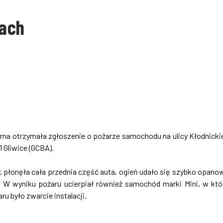
cach
ożarna otrzymała zgłoszenie o pożarze samochodu na ulicy Kłodnicki
 Gliwice (GCBA).
y, płonęła cała przednia część auta, ogień udało się szybko opano
i. W wyniku pożaru ucierpiał również samochód marki Mini, w kt
u było zwarcie instalacji.