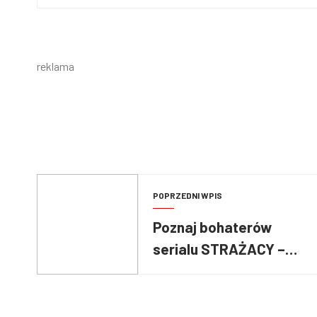
reklama
POPRZEDNI WPIS
Poznaj bohaterów
serialu STRAŻACY –
Weronika Rosati i Marta
Ścisłowicz