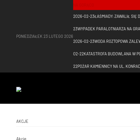
NA GORĄCO
2026-02-23
ŁAŚMIADY: ZAWALIŁ SIĘ
23
WYPADEK PARALOTNIARZA NA GRA
PONIEDZIAŁEK 23 LUTEGO 2026
2026-02-23
WODA ROZTOPOWA ZALE
02-22
KATASTROFA BUDOWLANA W PO
22
POŻAR KAMIENNICY NA UL. KONR
AKCJE
Akcje