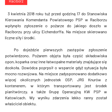
Racibórz
3 kwietnia 2018 roku tuż przed godziną 17 do Stanowiska
Kierowania Komendanta Powiatowego PSP w Raciborzu
wpłynęło zgłoszenie o pożarze do jakiego doszło w
Raciborzu przy ulicy Eichendorffa. Na miejsce skierowano
liczne siły i środki.
Po dojeździe pierwszych zastępów zgłoszenie
potwierdzono. Pożarem objęta była część składowiska
opon, koparka oraz inne łatwopalne materiały znajdujące się
dookoła. Dowódca poprpsił o wsparcie gdyż sytuacja była
mocno rozwojowa. Na miejsce zadysponowano dodatkowo
więcej okolicznych jednostek OSP, JRG Knurów z
kontenerem, w którym transportowany jest środek
pianitwórczy, a także Grupę Operacyjną KW PSP w
Katowicach. Wy wyniku zdarzenia lekko ranny został
właściciel obiektu.