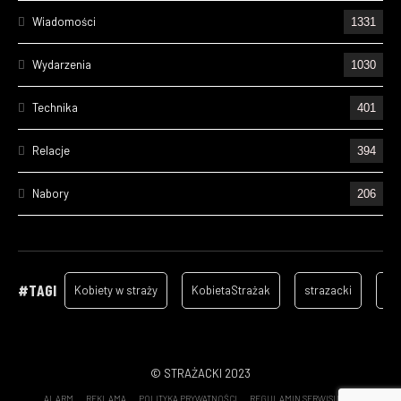
Wiadomości
1331
Wydarzenia
1030
Technika
401
Relacje
394
Nabory
206
Ćwiczenia
195
Wizyty
157
#TAGI
Kobiety w straży
KobietaStrażak
strazacki
ga
Cześć Ich Pamięci
129
Szkolenia
96
© STRAŻACKI 2023
ALARM
REKLAMA
POLITYKA PRYWATNOŚCI
REGULAMIN SERWISU