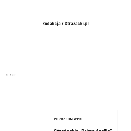
Redakcja / Strażacki.pl
reklama
POPRZEDNI WPIS
Strażackie „Prima Aprilis”