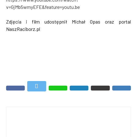
v=GjMb5wmyEFE&feature=youtu.be
Zdjęcia i film udostępnił Michał Opas oraz portal
NaszRaciborz.pl