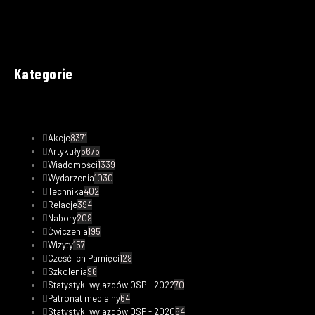
Kategorie
Akcje
8371
Artykuły
5675
Wiadomości
1339
Wydarzenia
1030
Technika
402
Relacje
394
Nabory
209
Ćwiczenia
195
Wizyty
157
Cześć Ich Pamięci
129
Szkolenia
96
Statystyki wyjazdów OSP - 2022
70
Patronat medialny
64
Statystyki wyjazdów OSP - 2020
64