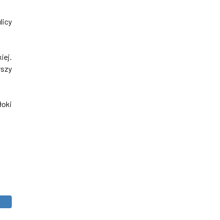
licy
iej.
rszy
łoki