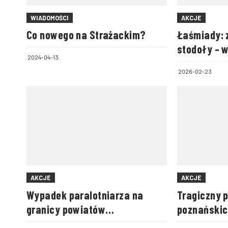
WIADOMOŚCI
AKCJE
Co nowego na Strażackim?
Łaśmiady: 
stodoły – 
2024-04-13
zwierzęta
2026-02-23
AKCJE
AKCJE
Wypadek paralotniarza na
Tragiczny 
granicy powiatów
poznańskic
biłgorajskiego i zamojskiego