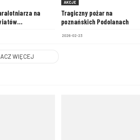
AKCJE
ralotniarza na
Tragiczny pożar na
wiatów
poznańskich Podolanach
ego i zamojskiego
2026-02-23
ACZ WIĘCEJ