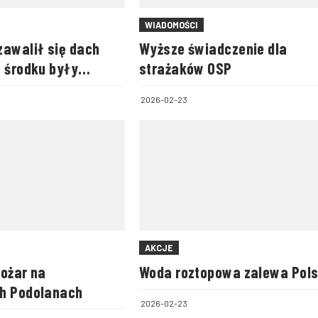
WIADOMOŚCI
zawalił się dach
Wyższe świadczenie dla
w środku były
strażaków OSP
2026-02-23
AKCJE
pożar na
Woda roztopowa zalewa Pol
h Podolanach
2026-02-23