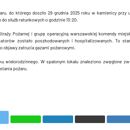
żaru, do którego doszło 29 grudnia 2025 roku w kamienicy przy u
 do służb ratunkowych o godzinie 13:20.
aży Pożarnej i grupę operacyjną warszawskiej komendy miejsk
atorów zostało poszkodowanych i hospitalizowanych. To sta
no objawy zatrucia gazami pożarowymi.
ku wielorodzinnego. W spalonym lokalu znaleziono zwęglone zw
stania pożaru.