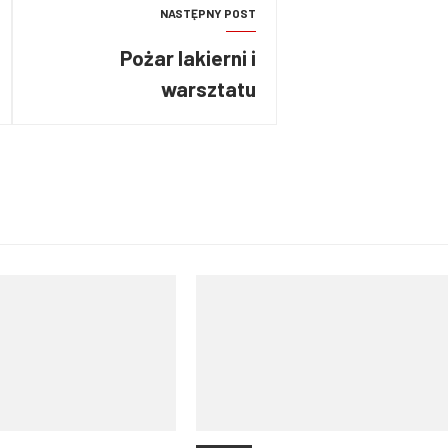
NASTĘPNY POST
Pożar lakierni i
warsztatu
samochodowego na
Pomorzu