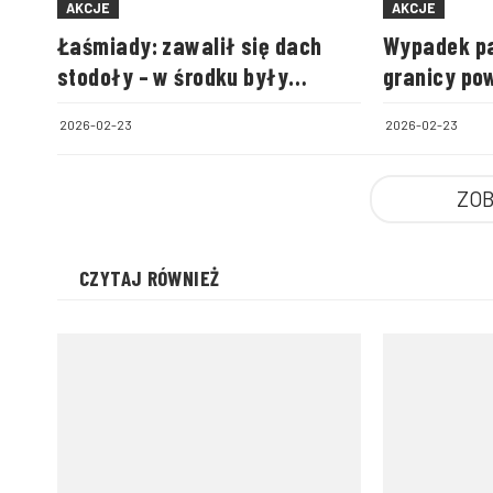
AKCJE
AKCJE
Łaśmiady: zawalił się dach
Wypadek pa
stodoły – w środku były
granicy po
zwierzęta
biłgorajski
2026-02-23
2026-02-23
ZOB
CZYTAJ RÓWNIEŻ