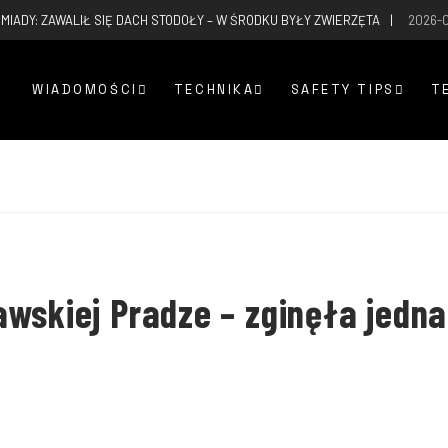
MIADY: ZAWALIŁ SIĘ DACH STODOŁY – W ŚRODKU BYŁY ZWIERZĘTA
2026-
WIADOMOŚCI
TECHNIKA
SAFETY TIPS
T
wskiej Pradze – zginęła jedna