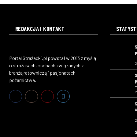
REDAKCJA I KONTAKT
STATYST
S
p
Portal Strażacki.pl powstał w 2013 z myślą
2
o strażakach, osobach związanych z
branżą ratowniczą i pasjonatach
S
pożarnictwa.
p
2
S
w
2
S