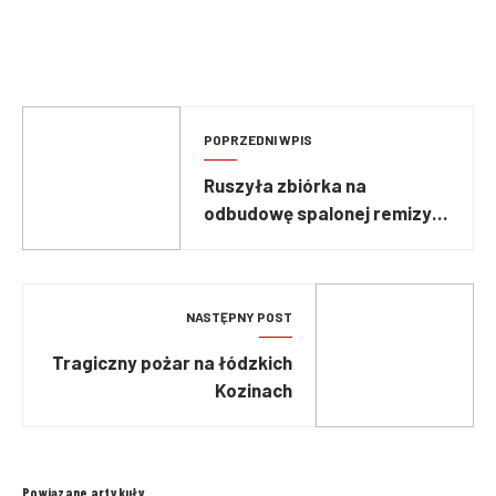
POPRZEDNI WPIS
Ruszyła zbiórka na
odbudowę spalonej remizy
OSP Hel
NASTĘPNY POST
Tragiczny pożar na łódzkich
Kozinach
Powiązane artykuły