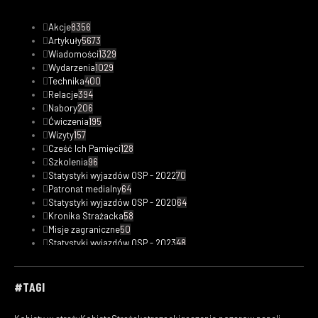
Akcje
8356
Artykuły
5673
Wiadomości
1329
Wydarzenia
1029
Technika
400
Relacje
394
Nabory
206
Ćwiczenia
195
Wizyty
157
Cześć Ich Pamięci
128
Szkolenia
96
Statystyki wyjazdów OSP - 2022
70
Patronat medialny
64
Statystyki wyjazdów OSP - 2020
64
Kronika Strażacka
58
Misje zagraniczne
50
Statystyki wyjazdów OSP - 2023
48
Safety Tips
47
Fotorelacje
33
Kobiety w straży
30
#TAGI
Filmy
29
Ciekawostki pożarnicze
19