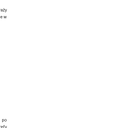
raży
ie w
– po
refy