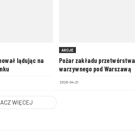
AKCJE
hował lądując na
Pożar zakładu przetwórstw
ynku
warzywnego pod Warszawą
2026-04-21
ACZ WIĘCEJ