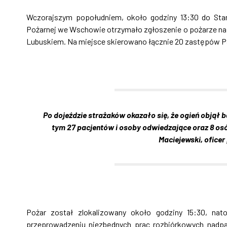
Wczorajszym popołudniem, około godziny 13:30 do St
Pożarnej we Wschowie otrzymało zgłoszenie o pożarze na 
Lubuskiem. Na miejsce skierowano łącznie 20 zastępów P
Po dojeździe strażaków okazało się, że ogień objął 
tym 27 pacjentów i osoby odwiedzające oraz 8 osób
Maciejewski, ofice
Pożar został zlokalizowany około godziny 15:30, nat
przeprowadzeniu niezbędnych prac rozbiórkowych nadpa