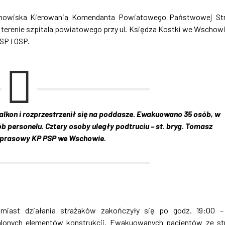
anowiska Kierowania Komendanta Powiatowego Państwowej St
terenie szpitala powiatowego przy ul. Księdza Kostki we Wschow
SP i OSP.
balkon i rozprzestrzenił się na poddasze. Ewakuowano 35 osób, w
 personelu. Cztery osoby uległy podtruciu – st. bryg. Tomasz
r prasowy KP PSP we Wschowie.
omiast działania strażaków zakończyły się po godz. 19:00 
lonych elementów konstrukcji. Ewakuowanych pacjentów ze st