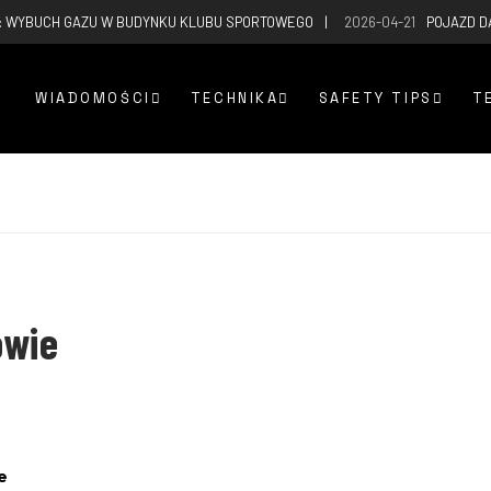
: WYBUCH GAZU W BUDYNKU KLUBU SPORTOWEGO
2026-04-21
POJAZD D
WIADOMOŚCI
TECHNIKA
SAFETY TIPS
T
owie
e