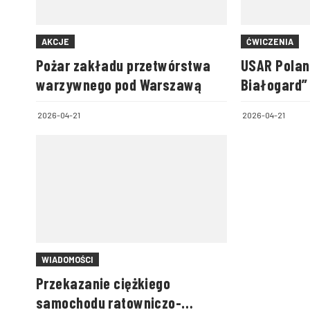
AKCJE
ĆWICZENIA
Pożar zakładu przetwórstwa
USAR Polan
warzywnego pod Warszawą
Białogard”
w Stargardz
2026-04-21
2026-04-21
akcji
WIADOMOŚCI
Przekazanie ciężkiego
samochodu ratowniczo-