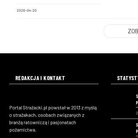
gaśniczego dla OSP
2026-04-20
Kownaciska
ZOB
REDAKCJA I KONTAKT
STATYST
S
p
Portal Strażacki.pl powstał w 2013 z myślą
2
o strażakach, osobach związanych z
branżą ratowniczą i pasjonatach
S
pożarnictwa.
p