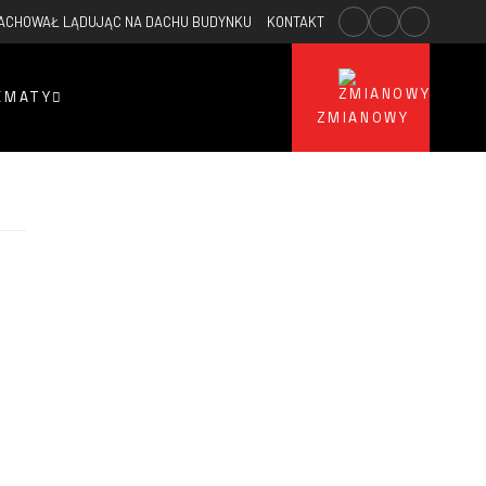
ACHOWAŁ LĄDUJĄC NA DACHU BUDYNKU
KONTAKT
2026-04-21
POŻAR W SZPITAL
EMATY
ZMIANOWY