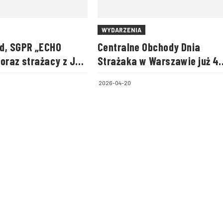
WYDARZENIA
d, SGPR „ECHO
Centralne Obchody Dnia
 oraz strażacy z JRG
Strażaka w Warszawie już 4
ie i Goleniowie w
maja!
2026-04-20