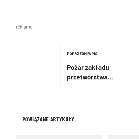
reklama
POPRZEDNI WPIS
Pożar zakładu
przetwórstwa
warzywnego pod
Warszawą
POWIĄZANE ARTYKUŁY