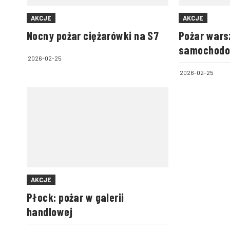
AKCJE
AKCJE
Nocny pożar ciężarówki na S7
Pożar wars
samochodo
2026-02-25
warszawsk
2026-02-25
śledczym
AKCJE
Płock: pożar w galerii
handlowej