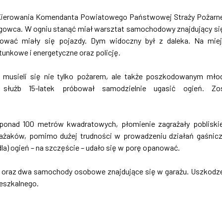
ko Kierowania Komendanta Powiatowego Państwowej Straży Pożarn
owca. W ogniu stanąć miał warsztat samochodowy znajdujący si
jdować miały się pojazdy. Dym widoczny był z daleka. Na mie
unkowe i energetyczne oraz policję.
ąć musieli się nie tylko pożarem, ale także poszkodowanym mł
służb 15-latek próbował samodzielnie ugasić ogień. Zos
 ponad 100 metrów kwadratowych, płomienie zagrażały poblisk
rażaków, pomimo dużej trudności w prowadzeniu działań gaśnic
la) ogień – na szczęście – udało się w porę opanować.
at oraz dwa samochody osobowe znajdujące się w garażu. Uszkodz
ieszkalnego.