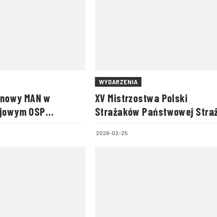
WYDARZENIA
 nowy MAN w
XV Mistrzostwa Polski
ojowym OSP
Strażaków Państwowej Stra
Pożarnej w Narciarstwie
2026-02-25
Biegowym