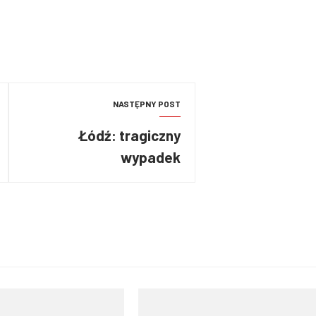
NASTĘPNY POST
Łódź: tragiczny
wypadek
na autostradzie A1