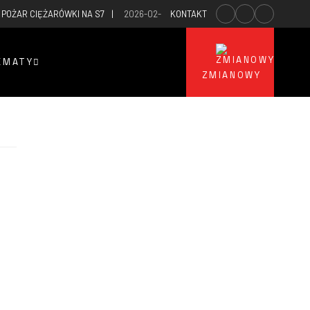
 POŻAR CIĘŻARÓWKI NA S7
2026-02-25
KONTAKT
POŻAR WARSZTATU SAMOCHODOW
EMATY
ZMIANOWY