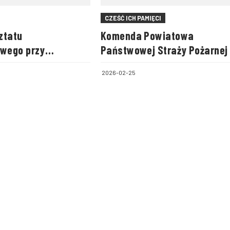
CZEŚĆ ICH PAMIĘCI
ztatu
Komenda Powiatowa
wego przy
Państwowej Straży Pożarnej
im areszcie
Sieradzu żegna
2026-02-25
funkcjonariusza