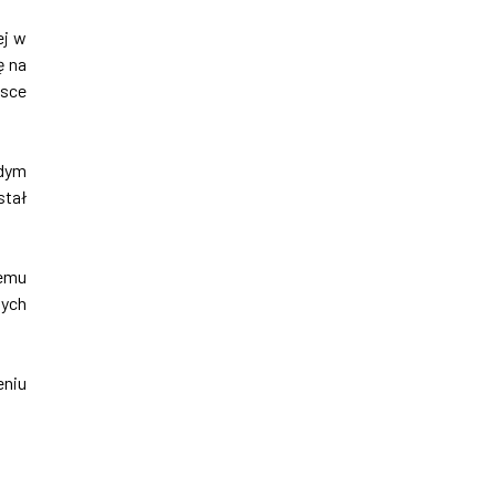
ej w
ę na
jsce
odym
tał
iemu
zych
eniu