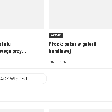
AKCJE
ztatu
Płock: pożar w galerii
wego przy
handlowej
im areszcie
2026-02-25
ACZ WIĘCEJ