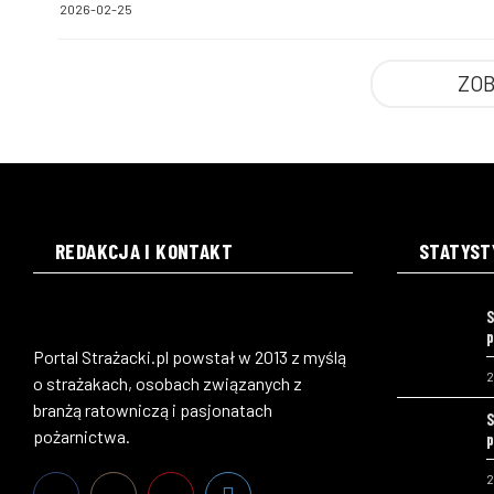
2026-02-25
ZOB
REDAKCJA I KONTAKT
STATYST
S
p
Portal Strażacki.pl powstał w 2013 z myślą
2
o strażakach, osobach związanych z
branżą ratowniczą i pasjonatach
S
pożarnictwa.
p
2