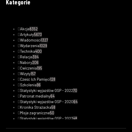
Kategorie
Akcje
8352
Artykuły
5673
Wiadomości
1327
Wydarzenia
1029
Technika
400
Relacje
394
Nabory
206
Ćwiczenia
195
Wizyty
157
Cześć Ich Pamięci
128
Szkolenia
96
Statystyki wyjazdów OSP - 2022
70
Patronat medialny
64
Statystyki wyjazdów OSP - 2020
64
Kronika Strażacka
58
Misje zagraniczne
50
Statystyki wyjazdów OSP - 2023
48
Safety Tips
47
Fotorelacje
33