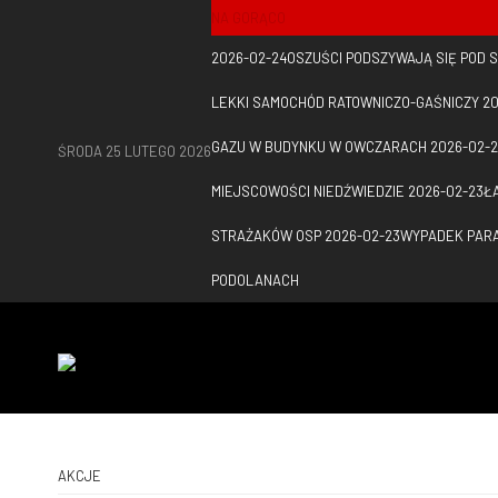
NA GORĄCO
2026-02-24
OSZUŚCI PODSZYWAJĄ SIĘ POD
LEKKI SAMOCHÓD RATOWNICZO-GAŚNICZY
20
GAZU W BUDYNKU W OWCZARACH
2026-02-
ŚRODA 25 LUTEGO 2026
MIEJSCOWOŚCI NIEDŹWIEDZIE
2026-02-23
Ł
STRAŻAKÓW OSP
2026-02-23
WYPADEK PARA
PODOLANACH
AKCJE