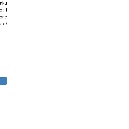
ynku
o: 1
zone
stał