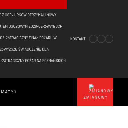
 Z OSP JURKÓW OTRZYMALI NOWY
AUTEM OSOBOWYM
2026-02-24
WYBUCH
02-24
TRAGICZNY FINAŁ POŻARU W
KONTAKT
23
WYŻSZE ŚWIADCZENIE DLA
2-23
TRAGICZNY POŻAR NA POZNAŃSKICH
EMATY
ZMIANOWY