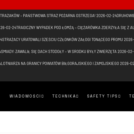
 STRAŻAKÓW – PAŃSTWOWA STRAŻ POŻARNA OSTRZEGA!
2026-02-24
DRUHOWIE
26-02-24
TRAGICZNY WYPADEK POD ŁOMŻĄ – CIĘŻARÓWKA ZDERZYŁA SIĘ Z 
24
STRAŻACY URATOWALI SZEŚCIU CZŁONKÓW ZAŁOGI TONĄCEGO PROMU
2026-
AŚMIADY: ZAWALIŁ SIĘ DACH STODOŁY – W ŚRODKU BYŁY ZWIERZĘTA
2026-02-
LOTNIARZA NA GRANICY POWIATÓW BIŁGORAJSKIEGO I ZAMOJSKIEGO
2026-0
WIADOMOŚCI
TECHNIKA
SAFETY TIPS
T