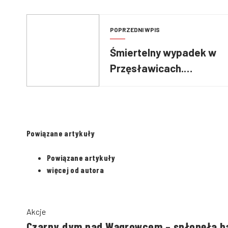
POPRZEDNI WPIS
Śmiertelny wypadek w
Przęsławicach.
Ciężarówki stanęły w
płomieniach
Powiązane artykuły
Powiązane artykuły
więcej od autora
Akcje
Czarny dym nad Wągrowcem – spłonęła ha