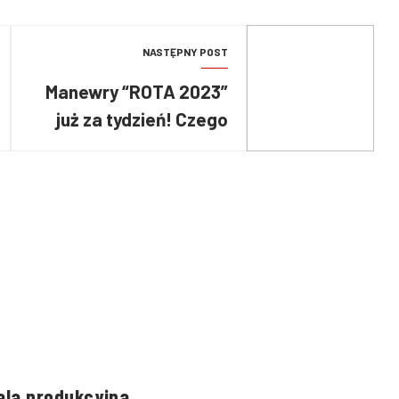
NASTĘPNY POST
Manewry “ROTA 2023”
już za tydzień! Czego
możecie spodziewać
się podczas tego
wydarzenia?
la produkcyjna