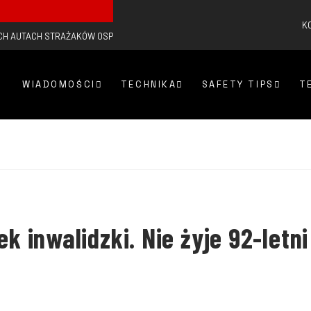
K
CH AUTACH STRAŻAKÓW OSP
WIADOMOŚCI
TECHNIKA
SAFETY TIPS
T
inwalidzki. Nie żyje 92-letni