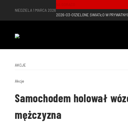
NA GORĄCO
NIEDZIELA 1 MARCA 2026
2026-03-01
ZIELONE ŚWIATŁO W PRYWATNY
AKCJE
Akcje
Samochodem holował wózek 
mężczyzna