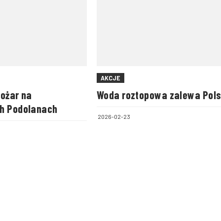
AKCJE
pożar na
Woda roztopowa zalewa Pol
h Podolanach
2026-02-23