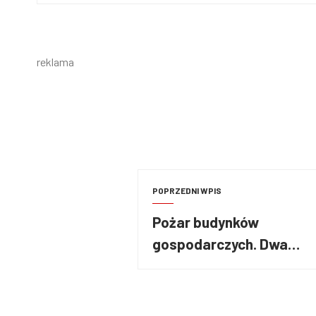
reklama
POPRZEDNI WPIS
Pożar budynków
gospodarczych. Dwa
budynki spłonęły
doszczętnie [FILM]