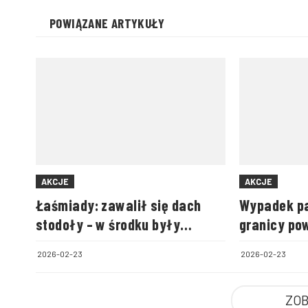
POWIĄZANE ARTYKUŁY
AKCJE
AKCJE
Łaśmiady: zawalił się dach
Wypadek pa
stodoły – w środku były
granicy po
zwierzęta
biłgorajski
2026-02-23
2026-02-23
ZOB