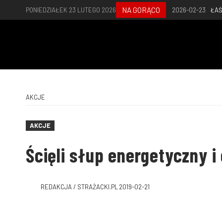
NA GORĄCO
PONIEDZIAŁEK 23 LUTEGO 2026
2026-02-23
ŁAŚ
AKCJE
AKCJE
Ścięli słup energetyczny i
REDAKCJA / STRAŻACKI.PL
2019-02-21