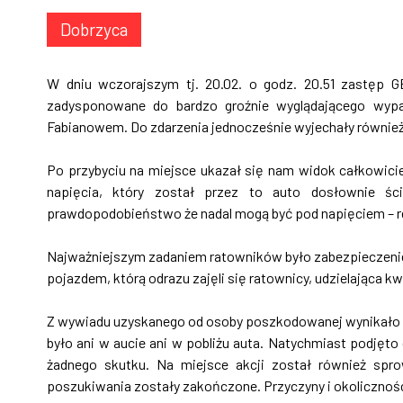
Dobrzyca
W dniu wczorajszym tj. 20.02. o godz. 20.51 zastęp 
zadysponowane do bardzo groźnie wyglądającego wypa
Fabianowem. Do zdarzenia jednocześnie wyjechały również
Po przybyciu na miejsce ukazał się nam widok całkowic
na
pięcia, który został przez to auto dosłownie ścię
prawdopodobieństwo że nadal mogą być pod napięciem – re
Najważniejszym zadaniem ratowników było zabezpieczenie
pojazdem, którą odrazu zajęli się ratownicy, udzielająca 
Z wywiadu uzyskanego od osoby poszkodowanej wynikało ż
było ani w aucie ani w pobliżu auta. Natychmiast podjęto 
żadnego skutku. Na miejsce akcji został również spro
poszukiwania zostały zakończone. Przyczyny i okolicznośc