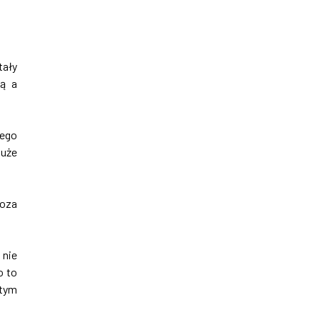
tały
cą a
iego
duże
poza
 nie
o to
 tym