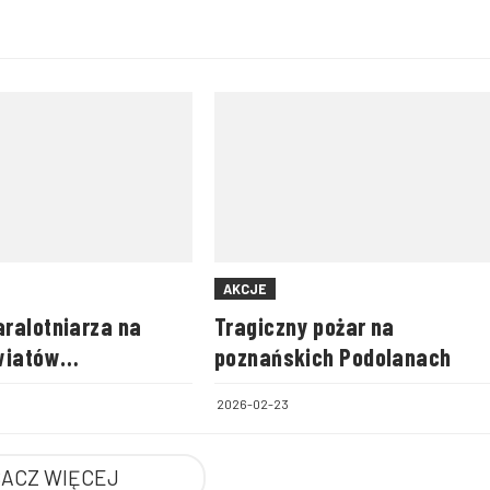
AKCJE
ralotniarza na
Tragiczny pożar na
wiatów
poznańskich Podolanach
ego i zamojskiego
2026-02-23
ACZ WIĘCEJ