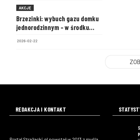
AKCJE
Brzezinki: wybuch gazu domku
jednorodzinnym – w środku
była cała rodzina
2026-02-22
ZOB
REDAKCJA I KONTAKT
STATYST
S
p
Portal Strażacki.pl powstał w 2013 z myślą