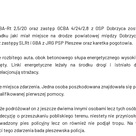
GBA-Rt 2,5/20 oraz zastęp GCBA 4/24/2,8 z OSP Dobrzyca zos
dku jaki miał miejsce na drodze powiatowej między Dobrzy
 zastępy SLRt i GBA z JRG PSP Pleszew oraz karetka pogotowia.
ie rozbitego auta, obok betonowego słupa energetycznego wysok
ty. Linki energetyczne leżały na środku drogi i istniało 
lacjonują strażacy.
 miejsca zdarzenia.
Jedna osoba poszkodowana znajdowała się 
kwalifikowanej pierwszej pomocy.
e podróżował on z jeszcze dwiema innymi osobami lecz tych osób
decyzję o przeszukaniu pobliskiego terenu, niestety nie przyniosł
wadzony pies policyjny lecz on również nie podjął tropu. Na
i tego zdarzenia bada pleszewska policja.