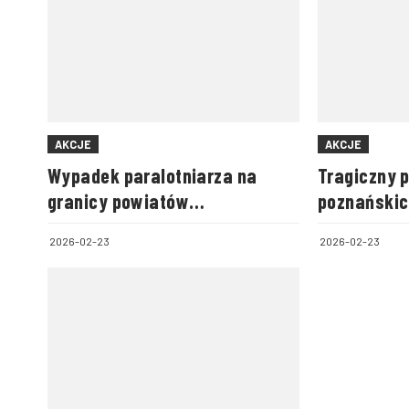
AKCJE
AKCJE
Wypadek paralotniarza na
Tragiczny 
granicy powiatów
poznańskic
biłgorajskiego i zamojskiego
2026-02-23
2026-02-23