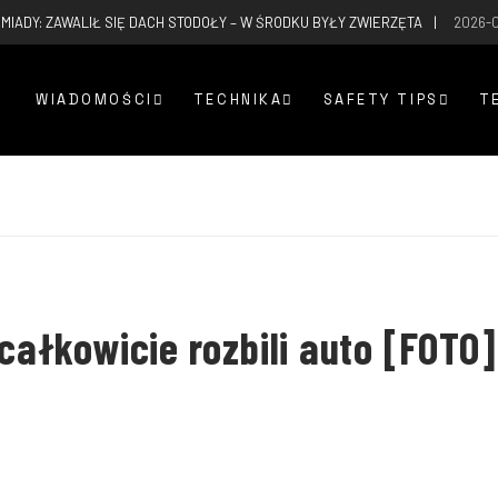
MIADY: ZAWALIŁ SIĘ DACH STODOŁY – W ŚRODKU BYŁY ZWIERZĘTA
2026-
WIADOMOŚCI
TECHNIKA
SAFETY TIPS
T
 całkowicie rozbili auto [FOTO]