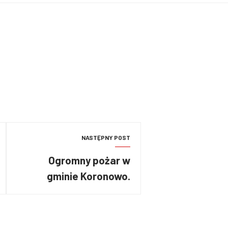
NASTĘPNY POST
Ogromny pożar w
gminie Koronowo.
Spłonęło 20 hektarów
tzw. trawy
energetycznej [FILM]