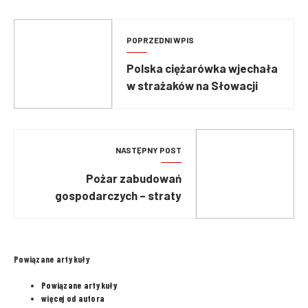
POPRZEDNI WPIS
Polska ciężarówka wjechała
w strażaków na Słowacji
NASTĘPNY POST
Pożar zabudowań
gospodarczych – straty
mogą sięgać nawet dwóch
milionów złotych
Powiązane artykuły
Powiązane artykuły
więcej od autora