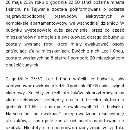
26 maja 2024 roku o godzinie 22:50 straż pożarna miasta
Hsinchu na Tajwanie została poinformowana o pożarze
najprawdopodobniej przewodów elektrycznych w
kompleksie apartamentowców we wschodniej dzielnicy. W
budynku występowało duże zadymienie, przez co część
mieszkańców nie mogła się ewakuować, dlatego do budynku
zostały wysłane roty, które miały ewakuować osoby
znajdujące się w mieszkaniach. Dwóch z nich Lee i Chou,
zostało wysłanych na 8 piętro i pomogło 20 mieszkańcom
opuścić budynek.
O godzinie 23:50 Lee i Chou wrócili do budynku, aby
kontynuować ewakuację ludzi. O godzinie 00:15 nadali sygnał
alarmowy. Koledzy znaleźli strażaków nieprzytomnych na
klatce schodowej pomiędzy drugim i trzecim piętrem o
godzinie 00:55, a następnie ewakuowali ich z budynku.
Natychmiast po ewakuacji przeprowadzono resuscytację
strażaków, a następnie zostali oni przetransportowani do
szpitala. Niestety mimo pomocy, strażacy zmarli w szpitalu.