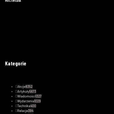
MULTIMEDIA
Kategorie
Akcje
8352
Artykuły
5673
Wiadomości
1327
Wydarzenia
1029
Technika
400
Relacje
394