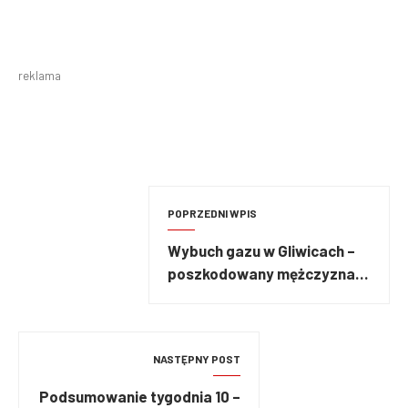
reklama
POPRZEDNI WPIS
Wybuch gazu w Gliwicach –
poszkodowany mężczyzna
zabrany przez śmigłowiec
LPR
NASTĘPNY POST
Podsumowanie tygodnia 10 –