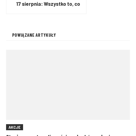
17 sierpnia: Wszystko to, co
interesowało Was
najbardziej w minionym
tygodniu!
POWIĄZANE ARTYKUŁY
AKCJE