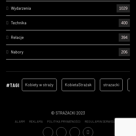
Wydarzenia
1029
Technika
400
Relacje
394
Nabory
206
Ćwiczenia
195
Wizyty
157
#TAGI
Kobiety w straży
KobietaStrażak
strazacki
ga
Cześć Ich Pamięci
128
Szkolenia
96
© STRAŻACKI 2023
ALARM
REKLAMA
POLITYKA PRYWATNOŚCI
REGULAMIN SERWISU
Statystyki wyjazdów OSP - 2022
70