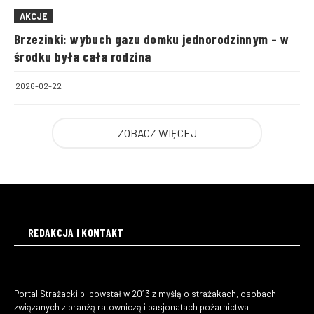
AKCJE
Brzezinki: wybuch gazu domku jednorodzinnym – w
środku była cała rodzina
2026-02-22
ZOBACZ WIĘCEJ
REDAKCJA I KONTAKT
Portal Strażacki.pl powstał w 2013 z myślą o strażakach, osobach
związanych z branżą ratowniczą i pasjonatach pożarnictwa.